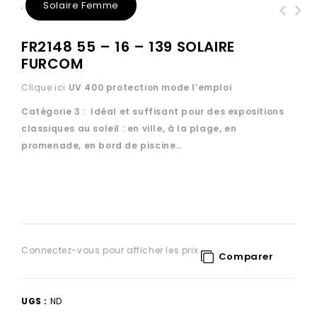
Solaire Femme
,
FR2148 55 – 16 – 139 SOLAIRE
FURCOM
Clique ici
UV 400 protection
mode l’emploi
Catégorie 3 : Idéal et suffisant pour des expositions
classiques au soleil : en ville, à la plage, en
promenade, en bord de piscine…
Connectez-vous pour afficher les prix
Comparer
UGS :
ND