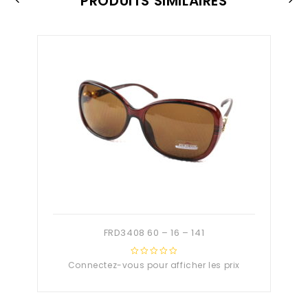
PRODUITS SIMILAIRES
FRD3408 60 – 16 – 141
Connectez-vous pour afficher les prix
0
out
of
5