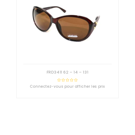
FRD3411 62 – 14 – 131
Connectez-vous pour afficher les prix
0
out
of
5