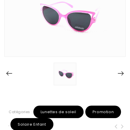
Lunettes de soleil
Promotion
Catégories :
,
Solaire Enfant
,