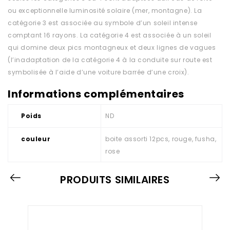
ou exceptionnelle luminosité solaire (mer, montagne). La
catégorie 3 est associée au symbole d’un soleil intense
comptant 16 rayons. La catégorie 4 est associée à un soleil
qui domine deux pics montagneux et deux lignes de vagues
(l’inadaptation de la catégorie 4 à la conduite sur route est
symbolisée à l’aide d’une voiture barrée d’une croix).
Informations complémentaires
Poids
ND
couleur
boite assorti 12pcs, rouge, fusha,
rose
PRODUITS SIMILAIRES