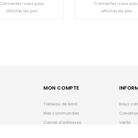
Connectez-vous pour
0
Connectez-vous pou
0
out
out
afficher les prix
afficher les prix
of
of
5
5
MON COMPTE
INFOR
Tableau de bord
Nous con
Mes commandes
Conditio
Carnet d'adresses
Vente
Détails du compte
Données 