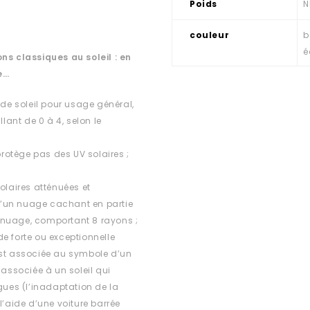
Poids
N
couleur
b
é
ns classiques au soleil : en
e…
 de soleil pour usage général,
lant de 0 à 4, selon le
rotège pas des UV solaires ;
olaires atténuées et
d’un nuage cachant en partie
ns nuage, comportant 8 rayons ;
e forte ou exceptionnelle
est associée au symbole d’un
 associée à un soleil qui
ues (l’inadaptation de la
l’aide d’une voiture barrée