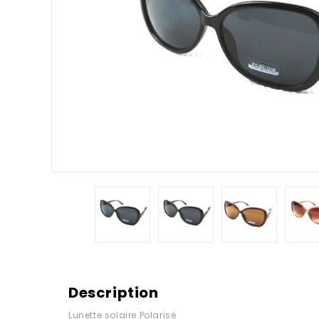
Description
Lunette solaire Polarisé