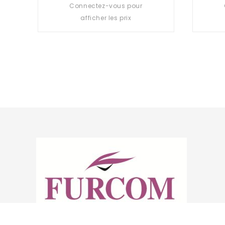
Connectez-vous pour
0
out
afficher les prix
of
5