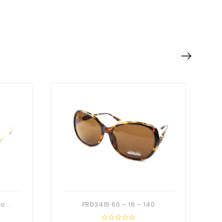
PFR3322 CHAMPAGNE Polarisé 58 – 18 – 132
FRD3415 60 – 16 – 140