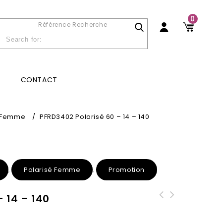
0
Référence Recherche
CONTACT
é Femme
/
PFRD3402 Polarisé 60 – 14 – 140
Polarisé Femme
Promotion
,
,
– 14 – 140