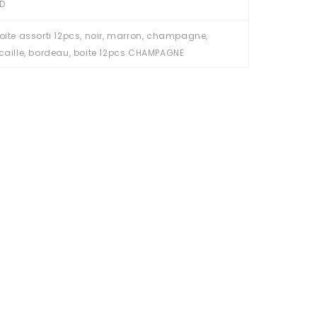
D
oite assorti 12pcs, noir, marron, champagne,
caille, bordeau, boite 12pcs CHAMPAGNE