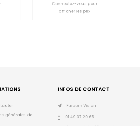
r
Connectez-vous pour
0
out
afficher les prix
of
5
MATIONS
INFOS DE CONTACT
tacter
Furcom Vision
ns générales de
01 49 37 20 65
furcomvision93@gmail.
personnelles
com