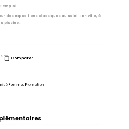
l’emploi
ur des expositions classiques au soleil : en ville, à
de piscine…
ix
Comparer
arisé Femme
,
Promotion
plémentaires