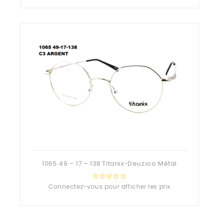
of
5
1065 49 – 17 – 138 Titanix-Deuzioo Métal
Connectez-vous pour afficher les prix
0
out
of
5