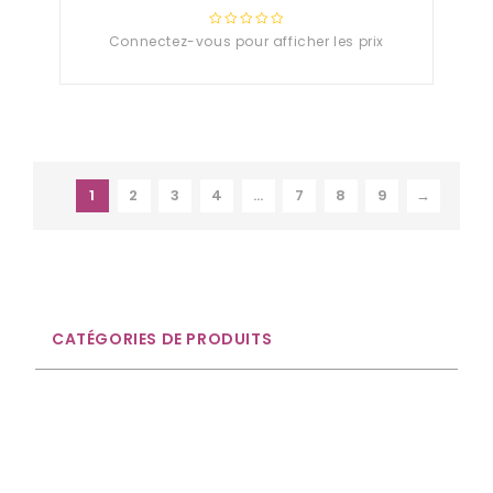
Connectez-vous pour afficher les prix
0
out
of
5
1
2
3
4
…
7
8
9
→
CATÉGORIES DE PRODUITS