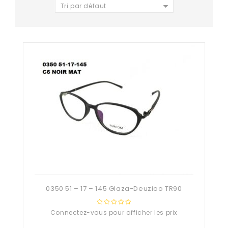
Tri par défaut
0350 51 – 17 – 145 Glaza-Deuzioo TR90
Connectez-vous pour afficher les prix
0
out