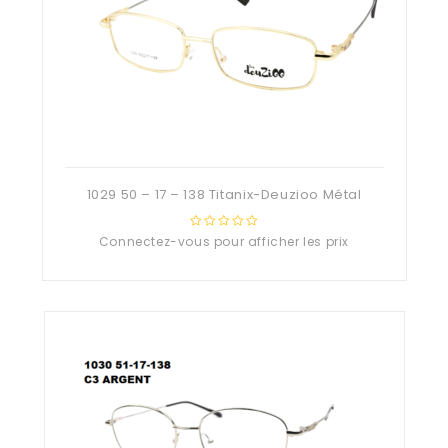
1029 50 – 17 – 138 Titanix-Deuzioo Métal
Connectez-vous pour afficher les prix
0
out
of
5