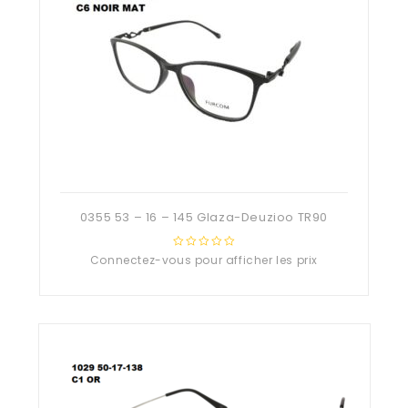
0355 53 – 16 – 145 Glaza-Deuzioo TR90
Connectez-vous pour afficher les prix
0
out
of
5