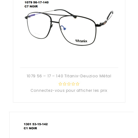
1079 56 – 17 – 140 Titanix-Deuzioo Métal
Connectez-vous pour afficher les prix
0
out
of
5