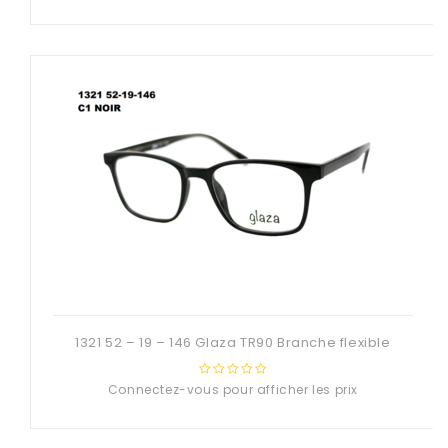
out
of
5
1321 52 – 19 – 146 Glaza TR90 Branche flexible
Connectez-vous pour afficher les prix
0
out
of
5