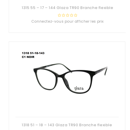
1315 55 – 17 – 144 Glaza TR90 Branche flexible
Connectez-vous pour afficher les prix
0
out
of
5
1318 51 – 18 – 143 Glaza TR90 Branche flexible