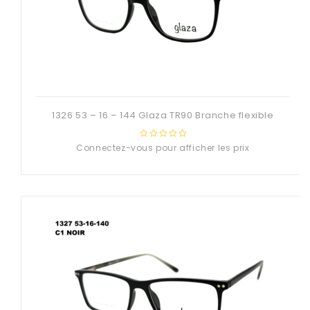
1326 53 – 16 – 144 Glaza TR90 Branche flexible
Connectez-vous pour afficher les prix
0
out
of
5