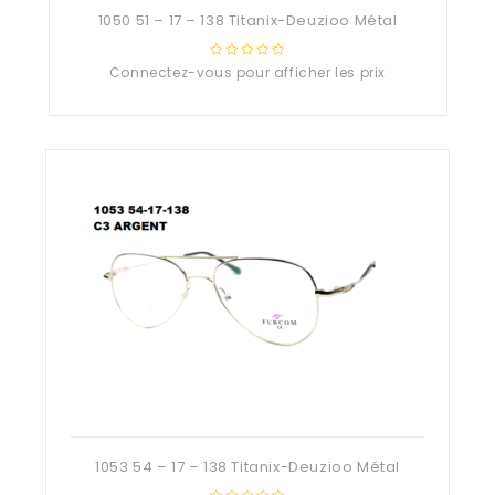
1050 51 – 17 – 138 Titanix-Deuzioo Métal
Connectez-vous pour afficher les prix
0
out
of
5
1053 54 – 17 – 138 Titanix-Deuzioo Métal