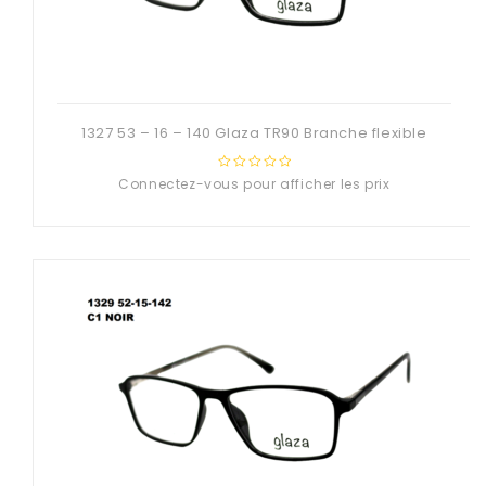
1327 53 – 16 – 140 Glaza TR90 Branche flexible
Connectez-vous pour afficher les prix
0
out
of
5