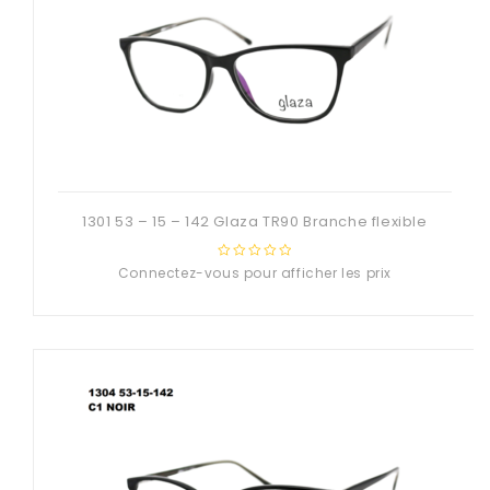
1301 53 – 15 – 142 Glaza TR90 Branche flexible
Connectez-vous pour afficher les prix
0
out
of
5