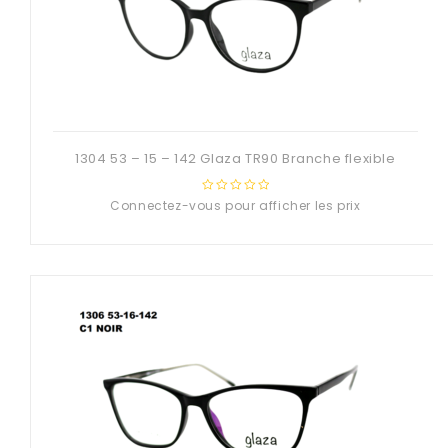
1304 53 – 15 – 142 Glaza TR90 Branche flexible
Connectez-vous pour afficher les prix
0
out
of
5