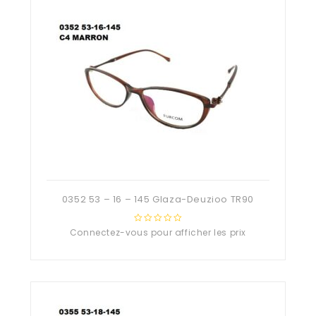
0352 53 – 16 – 145 Glaza-Deuzioo TR90
Connectez-vous pour afficher les prix
0
out
of
5