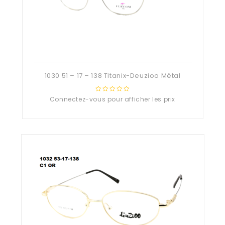
1030 51 – 17 – 138 Titanix-Deuzioo Métal
Connectez-vous pour afficher les prix
0
out
of
5