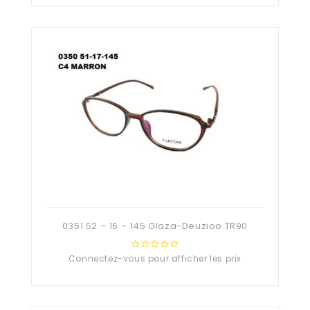
of
5
0351 52 – 16 – 145 Glaza-Deuzioo TR90
Connectez-vous pour afficher les prix
0
out
of
5