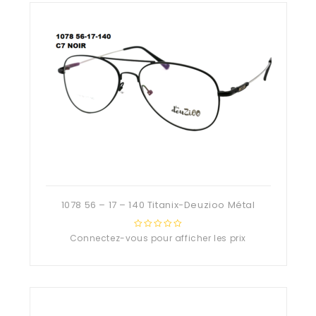
1078 56 – 17 – 140 Titanix-Deuzioo Métal
Connectez-vous pour afficher les prix
0
out
of
5