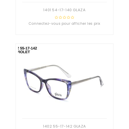
1401 54-17-140 GLAZA
Connectez-vous pour afficher les prix
0
out
of
5
1402 55-17-142 GLAZA