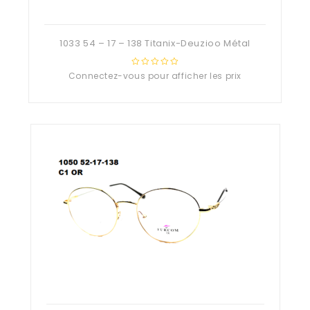
1033 54 – 17 – 138 Titanix-Deuzioo Métal
Connectez-vous pour afficher les prix
0
out
of
5