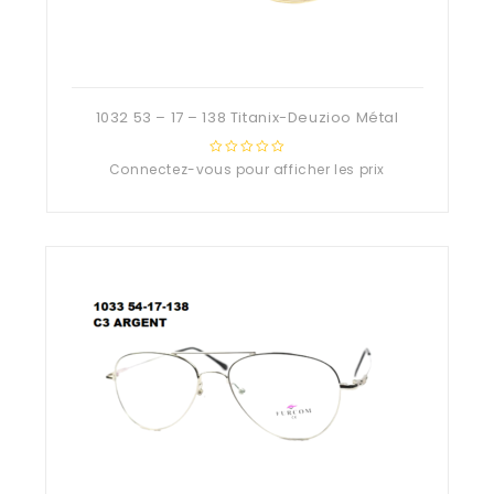
1032 53 – 17 – 138 Titanix-Deuzioo Métal
Connectez-vous pour afficher les prix
0
out
of
5