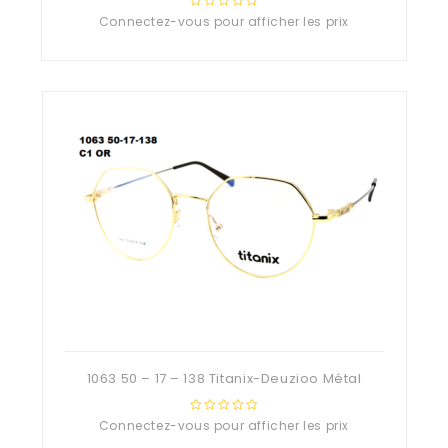
Connectez-vous pour afficher les prix
0
out
of
5
1063 50 – 17 – 138 Titanix-Deuzioo Métal
Connectez-vous pour afficher les prix
0
out