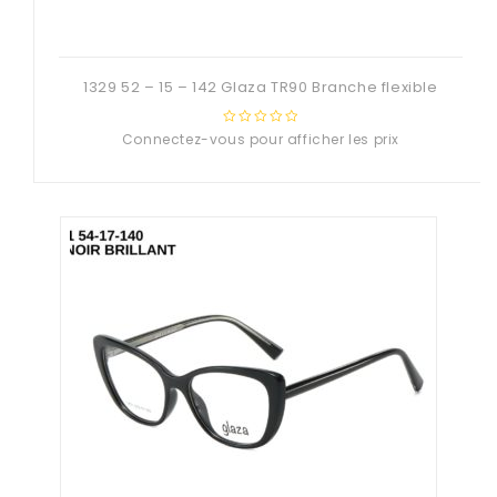
1329 52 – 15 – 142 Glaza TR90 Branche flexible
Connectez-vous pour afficher les prix
0
out
of
5