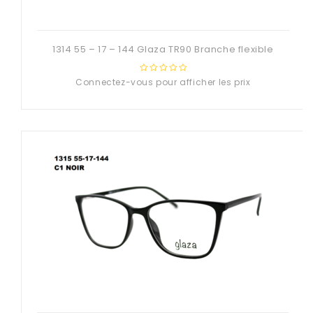
1314 55 – 17 – 144 Glaza TR90 Branche flexible
Connectez-vous pour afficher les prix
0
out
of
5