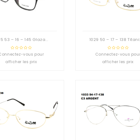
0355 53 – 16 – 145 Glaza-Deuzioo TR90
Connectez-vous pour
0
Connectez-vous pou
0
out
out
afficher les prix
afficher les prix
of
of
5
5