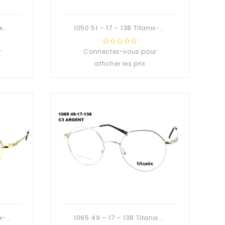
1033 54 – 17 – 138 Titanix-Deuzioo Métal
1050 51 – 17 – 138 Titanix-Deuzioo Métal
r
Connectez-vous pour
0
out
afficher les prix
of
5
1063 50 – 17 – 138 Titanix-Deuzioo Métal
1065 49 – 17 – 138 Titanix-Deuzioo Métal