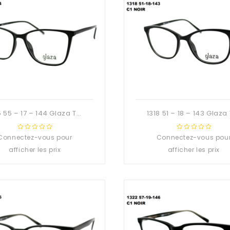
1315 55 – 17 – 144 Glaza TR90 Branche flexible
Connectez-vous pour
0
Connectez-vous pou
0
out
out
afficher les prix
afficher les prix
of
of
5
5