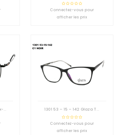
r
Connectez-vous pour
0
out
afficher les prix
of
5
1079 56 – 17 – 140 Titanix-Deuzioo Métal
1301 53 – 15 – 142 Glaza TR90 Branche flexible
r
Connectez-vous pour
0
out
afficher les prix
of