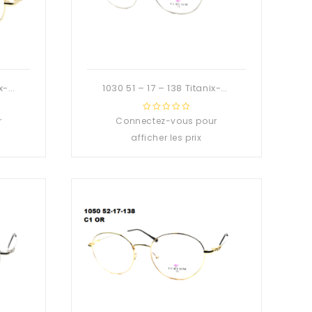
1029 50 – 17 – 138 Titanix-Deuzioo Métal
1030 51 – 17 – 138 Titanix-Deuzioo Métal
r
Connectez-vous pour
0
out
afficher les prix
of
5