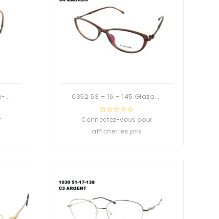
0351 52 – 16 – 145 Glaza-Deuzioo TR90
0352 53 – 16 – 145 Glaza-Deuzioo TR90
r
Connectez-vous pour
0
out
afficher les prix
of
5