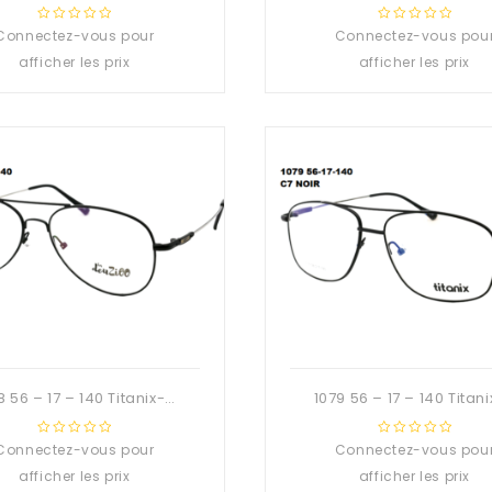
Connectez-vous pour
0
Connectez-vous pou
0
out
out
afficher les prix
afficher les prix
of
of
5
5
1078 56 – 17 – 140 Titanix-Deuzioo Métal
Connectez-vous pour
0
Connectez-vous pou
0
out
out
afficher les prix
afficher les prix
of
of