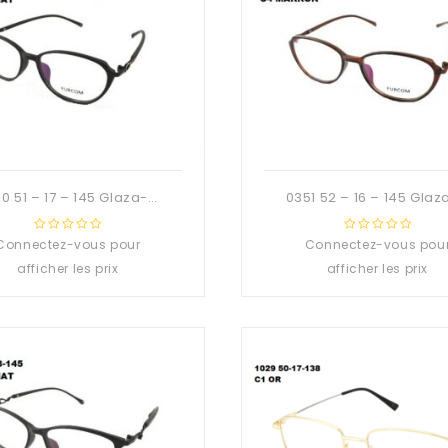
0350 51 – 17 – 145 Glaza-Deuzioo TR90
Connectez-vous pour
0
Connectez-vous pou
0
out
out
afficher les prix
afficher les prix
of
of
5
5