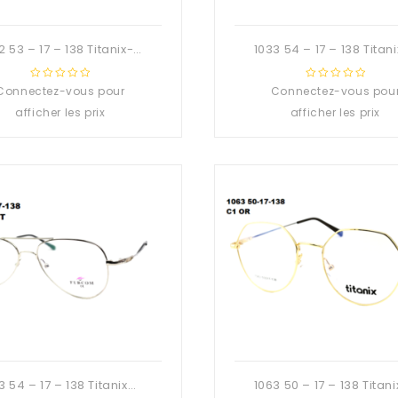
1032 53 – 17 – 138 Titanix-Deuzioo Métal
Connectez-vous pour
0
Connectez-vous pou
0
out
out
afficher les prix
afficher les prix
of
of
5
5
1053 54 – 17 – 138 Titanix-Deuzioo Métal