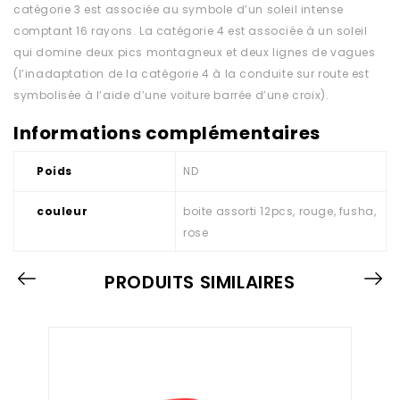
catégorie 3 est associée au symbole d’un soleil intense
comptant 16 rayons. La catégorie 4 est associée à un soleil
qui domine deux pics montagneux et deux lignes de vagues
(l’inadaptation de la catégorie 4 à la conduite sur route est
symbolisée à l’aide d’une voiture barrée d’une croix).
Informations complémentaires
Poids
ND
couleur
boite assorti 12pcs, rouge, fusha,
rose
PRODUITS SIMILAIRES