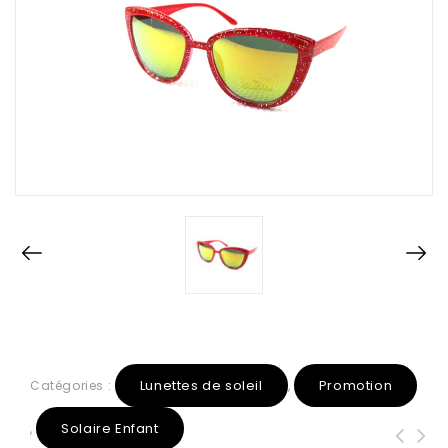
Lunettes de soleil
Promotion
Catégories :
,
Solaire Enfant
,