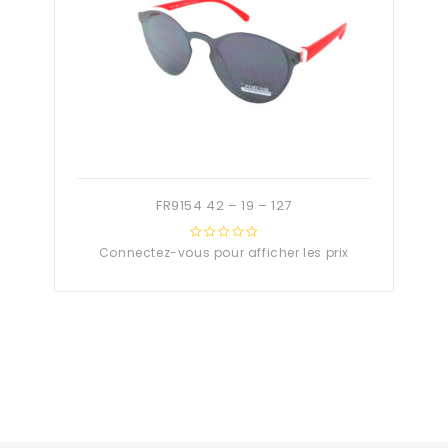
FR9154 42 – 19 – 127
Connectez-vous pour afficher les prix
0
out
of
5