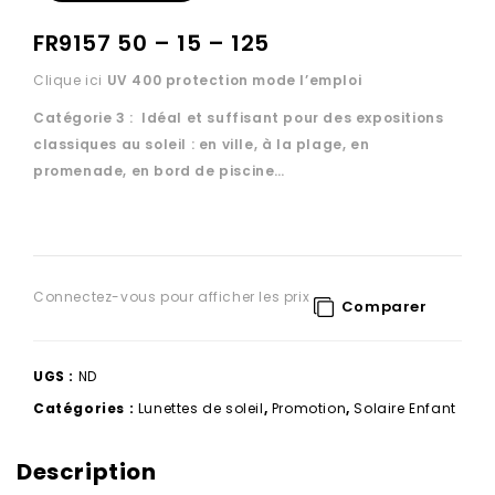
FR9157 50 – 15 – 125
Clique ici
UV 400 protection
mode l’emploi
Catégorie 3 : Idéal et suffisant pour des expositions
classiques au soleil : en ville, à la plage, en
promenade, en bord de piscine…
Connectez-vous pour afficher les prix
Comparer
UGS :
ND
Catégories :
Lunettes de soleil
,
Promotion
,
Solaire Enfant
Description