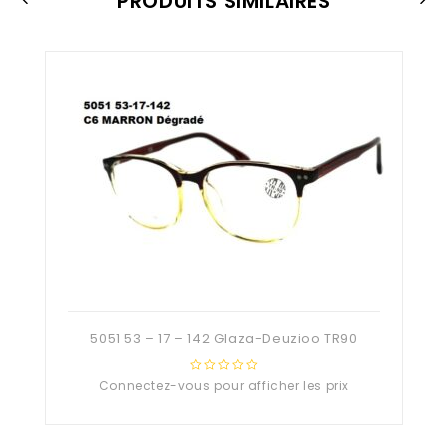
PRODUITS SIMILAIRES
5051 53 – 17 – 142 Glaza-Deuzioo TR90
Connectez-vous pour afficher les prix
0
out
of
5