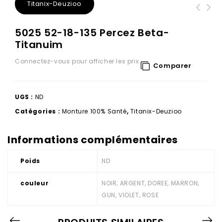
Titanix-Deuzioo
5025 52-18-135 Percez Beta-
Titanuim
Connectez-vous pour afficher les prix
Comparer
UGS :
ND
Catégories :
Monture 100% Santé
,
Titanix-Deuzioo
Informations complémentaires
Poids
ND
couleur
NOIR, ARGENT, DOREE, MARRON,
GUN, VIOLET, ROSE