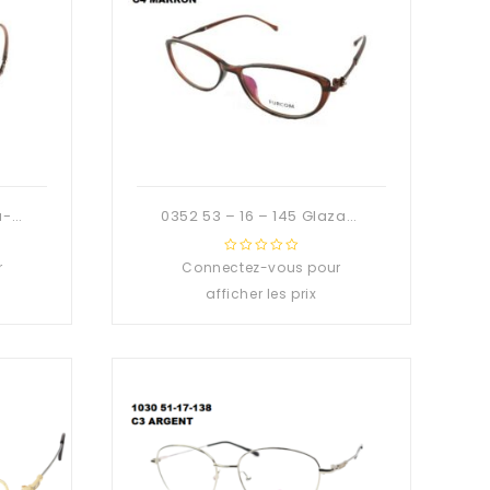
0351 52 – 16 – 145 Glaza-Deuzioo TR90
0352 53 – 16 – 145 Glaza-Deuzioo TR90
r
Connectez-vous pour
0
out
afficher les prix
of
5