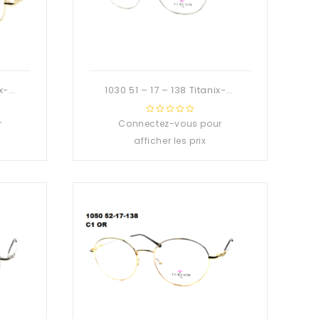
1029 50 – 17 – 138 Titanix-Deuzioo Métal
1030 51 – 17 – 138 Titanix-Deuzioo Métal
r
Connectez-vous pour
0
out
afficher les prix
of
5