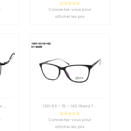
r
Connectez-vous pour
0
out
afficher les prix
of
5
1079 56 – 17 – 140 Titanix-Deuzioo Métal
1301 53 – 15 – 142 Glaza TR90 Branche flexible
r
Connectez-vous pour
0
out
afficher les prix
of