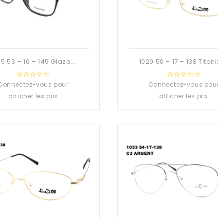
0355 53 – 16 – 145 Glaza-Deuzioo TR90
Connectez-vous pour
0
Connectez-vous pou
0
out
out
afficher les prix
afficher les prix
of
of
5
5