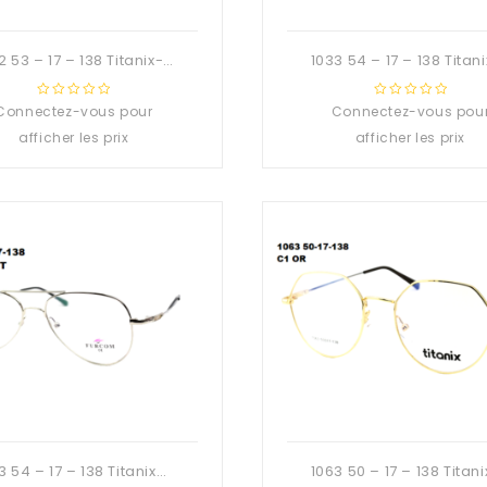
1032 53 – 17 – 138 Titanix-Deuzioo Métal
Connectez-vous pour
0
Connectez-vous pou
0
out
out
afficher les prix
afficher les prix
of
of
5
5
1053 54 – 17 – 138 Titanix-Deuzioo Métal