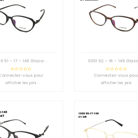
0350 51 – 17 – 145 Glaza-Deuzioo TR90
Connectez-vous pour
0
Connectez-vous pou
0
out
out
afficher les prix
afficher les prix
of
of
5
5