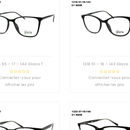
1315 55 – 17 – 144 Glaza TR90 Branche flexible
Connectez-vous pour
0
Connectez-vous pou
0
out
out
afficher les prix
afficher les prix
of
of
5
5