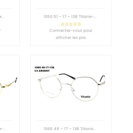
1033 54 – 17 – 138 Titanix-Deuzioo Métal
1050 51 – 17 – 138 Titanix-Deuzioo Métal
r
Connectez-vous pour
0
out
afficher les prix
of
5
1063 50 – 17 – 138 Titanix-Deuzioo Métal
1065 49 – 17 – 138 Titanix-Deuzioo Métal