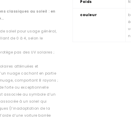
Poids
N
ns classiques au soleil : en
couleur
b
e…
é
v
 de soleil pour usage général,
n
lant de 0 à 4, selon le
rotège pas des UV solaires ;
olaires atténuées et
d’un nuage cachant en partie
ns nuage, comportant 8 rayons ;
e forte ou exceptionnelle
est associée au symbole d’un
 associée à un soleil qui
ues (l’inadaptation de la
l’aide d’une voiture barrée