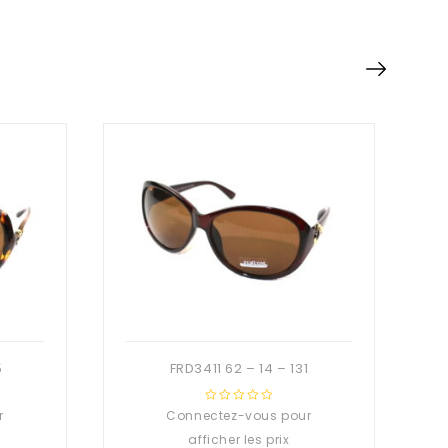
5
FRD3411 62 – 14 – 131
r
Connectez-vous pour
0
out
afficher les prix