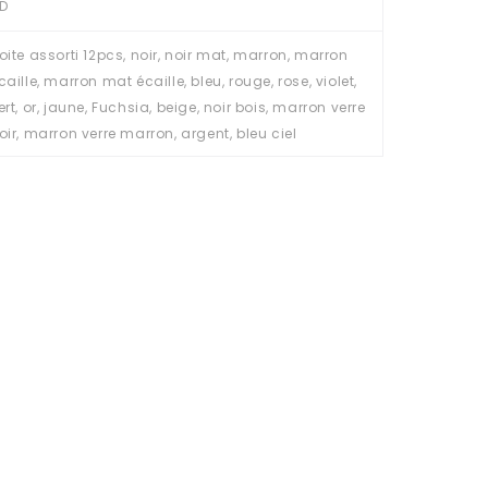
D
oite assorti 12pcs, noir, noir mat, marron, marron
caille, marron mat écaille, bleu, rouge, rose, violet,
ert, or, jaune, Fuchsia, beige, noir bois, marron verre
oir, marron verre marron, argent, bleu ciel