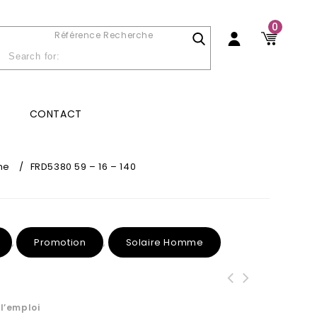
0
Référence Recherche
CONTACT
me
/
FRD5380 59 – 16 – 140
Promotion
Solaire Homme
,
,
l’emploi