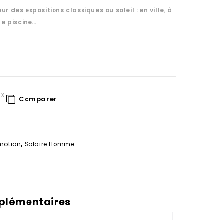
ur des expositions classiques au soleil : en ville, à
de piscine…
ix
Comparer
motion
,
Solaire Homme
plémentaires