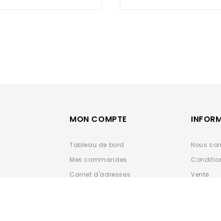
of
of
5
5
MON COMPTE
INFOR
Tableau de bord
Nous con
Mes commandes
Conditio
Carnet d'adresses
Vente
Détails du compte
Données 
ESPACE 
Déclarat