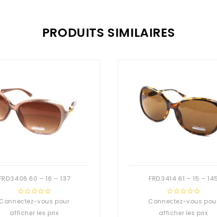
PRODUITS SIMILAIRES
FRD3406 60 – 16 – 137
FRD3414 61 – 15 – 14
Connectez-vous pour
0
Connectez-vous pou
0
out
out
afficher les prix
afficher les prix