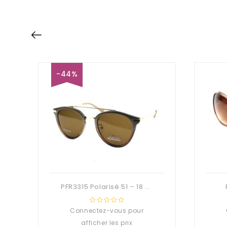
-44%
PFR3315 Polarisé 51 – 18 – 142
Connectez-vous pour
0
out
afficher les prix