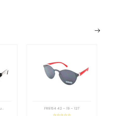
LS5061 52 – 18 – 142 Deuzioo TR90 Solaire
FR9154 42 – 19 – 127