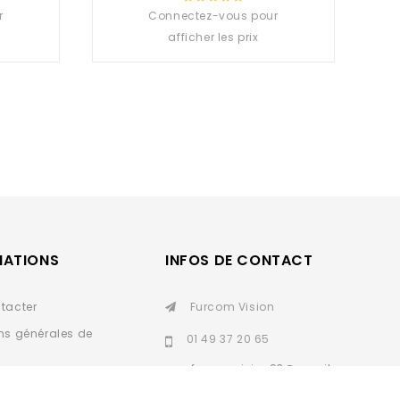
r
Connectez-vous pour
0
out
afficher les prix
of
5
MATIONS
INFOS DE CONTACT
tacter
Furcom Vision
ns générales de
01 49 37 20 65
furcomvision93@gmail.
personnelles
com