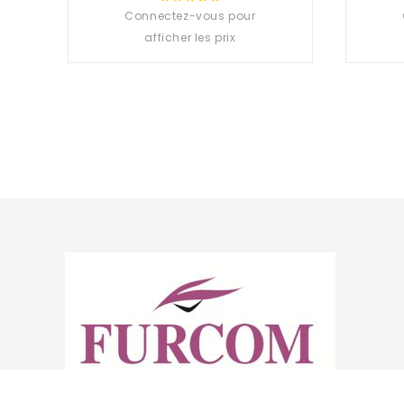
Connectez-vous pour
0
out
afficher les prix
of
5