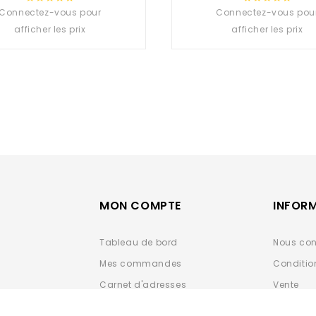
Connectez-vous pour
0
Connectez-vous pou
0
out
out
afficher les prix
afficher les prix
of
of
5
5
MON COMPTE
INFOR
Tableau de bord
Nous con
Mes commandes
Conditio
Carnet d'adresses
Vente
Détails du compte
Données 