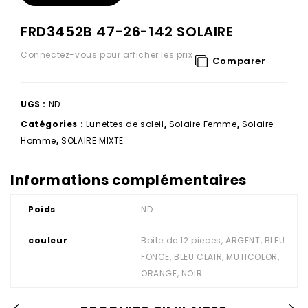
FRD3452B 47-26-142 SOLAIRE
Connectez-vous pour afficher les prix
Comparer
UGS :
ND
Catégories :
Lunettes de soleil
,
Solaire Femme
,
Solaire
Homme
,
SOLAIRE MIXTE
Informations complémentaires
Poids
ND
couleur
Boite de 12 pieces, ARGENT, BLEU
FONCE, BLEU CLAIR, MUTICOLOR,
ORANGE, NOIR