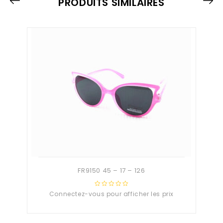
PRODUITS SIMILAIRES
FR9150 45 – 17 – 126
Connectez-vous pour afficher les prix
0
out
of
5