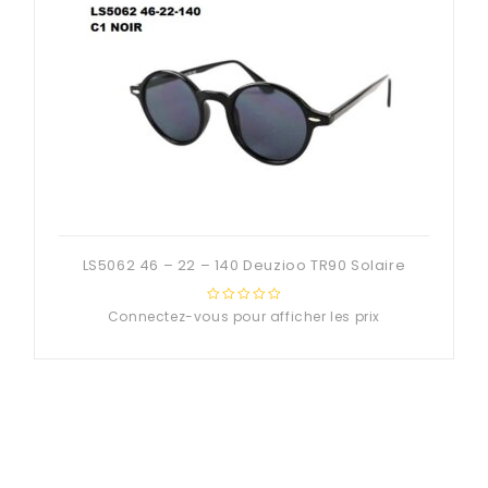
LS5062 46 – 22 – 140 Deuzioo TR90 Solaire
Connectez-vous pour afficher les prix
0
out
of
5