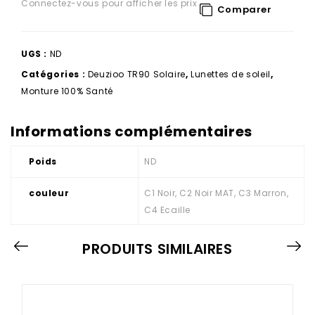
Connectez-vous pour afficher les prix
Comparer
UGS :
ND
Catégories :
Deuzioo TR90 Solaire
,
Lunettes de soleil
,
Monture 100% Santé
Informations complémentaires
Poids
ND
couleur
C1 Noir, C2 Noir MAT, C3 Marron,
C4 Ecaille
PRODUITS SIMILAIRES