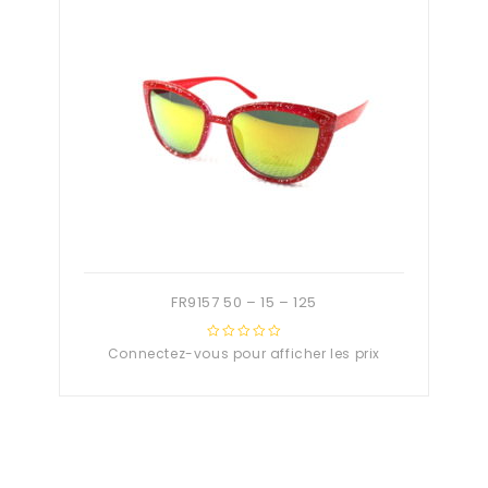
FR9157 50 – 15 – 125
Connectez-vous pour afficher les prix
0
out
of
5