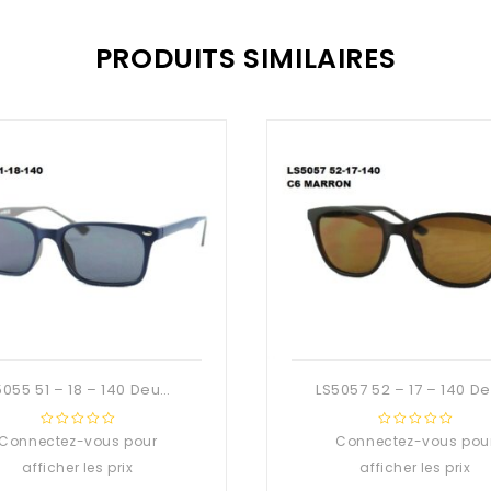
PRODUITS SIMILAIRES
LS5055 51 – 18 – 140 Deuzioo TR90 Solaire
Connectez-vous pour
0
Connectez-vous pou
0
out
out
afficher les prix
afficher les prix
of
of