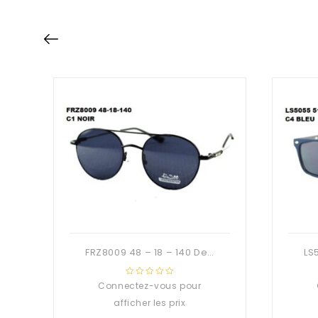
FRZ8009 48 – 18 – 140 Deuzioo Métal Solaire
Connectez-vous pour
0
out
afficher les prix
of