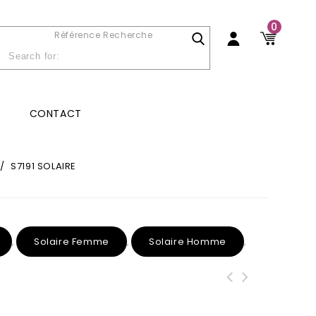
0
Référence Recherche
CONTACT
/
S7191 SOLAIRE
Solaire Femme
Solaire Homme
,
,
,