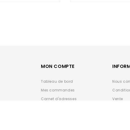
5
5
MON COMPTE
INFOR
Tableau de bord
Nous con
Mes commandes
Conditio
Carnet d'adresses
Vente
Détails du compte
Données 
ESPACE 
Déclarat