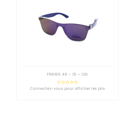
FR9155 45 – 15 – 130
Connectez-vous pour afficher les prix
0
out
of
5