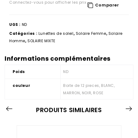
Connectez-vous pour afficher les prix
Comparer
UGS :
ND
Catégories :
Lunettes de soleil
,
Solaire Femme
,
Solaire
Homme
,
SOLAIRE MIXTE
Informations complémentaires
Poids
ND
couleur
Boite de 12 pieces, BLANC,
MARRON, NOIR, ROSE
PRODUITS SIMILAIRES