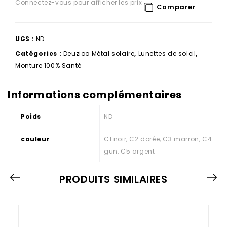
Connectez-vous pour afficher les prix
Comparer
UGS :
ND
Catégories :
Deuzioo Métal solaire
,
Lunettes de soleil
,
Monture 100% Santé
Informations complémentaires
Poids
ND
couleur
C1 noir, C2 dorée, C3 marron, C4
gun, C5 argent
PRODUITS SIMILAIRES