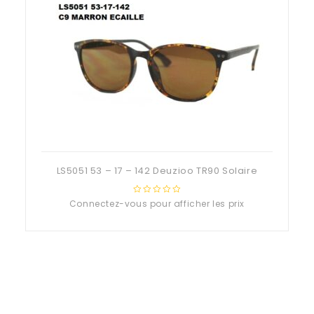
LS5051 53 – 17 – 142 Deuzioo TR90 Solaire
Connectez-vous pour afficher les prix
0
out
of
5