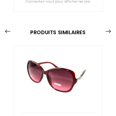
Connectez-vous pour afficher les prix
0
out
of
5
PRODUITS SIMILAIRES