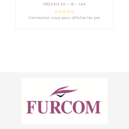
FRD3412 60 – 16 – 144
Connectez-vous pour afficher les prix
0
out
of
5