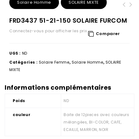
Solaire Homme
SOLAIRE MIXTE
,
FRD3437 51-21-150 SOLAIRE FURCOM
Connectez-vous pour afficher les prix
Comparer
UGS :
ND
Catégories :
Solaire Femme
,
Solaire Homme
,
SOLAIRE
MIXTE
Informations complémentaires
Poids
ND
couleur
Boite de 12pieces avec couleurs
mélangées, BI-COLOR, CAFE,
ECAILLE, MARRON, NOIR