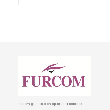
of
5
Furcom grossiste en optique et solaires