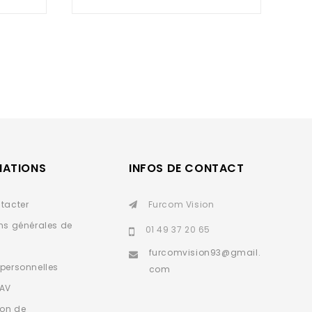
of
5
MATIONS
INFOS DE CONTACT
tacter
Furcom Vision
ns générales de
01 49 37 20 65
furcomvision93@gmail.
personnelles
com
SAV
ion de