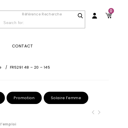
0
Référence Recherche
CONTACT
e
/
FR5291 48 – 20 – 145
Promotion
Solaire Femme
,
,
l’emploi