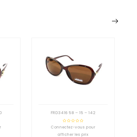
0
FRD3416 58 – 15 – 142
r
Connectez-vous pour
0
out
afficher les prix