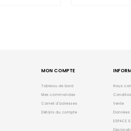
of
of
5
5
MON COMPTE
INFOR
Tableau de bord
Nous con
Mes commandes
Conditio
Carnet d'adresses
Vente
Détails du compte
Données 
ESPACE 
Déclarat