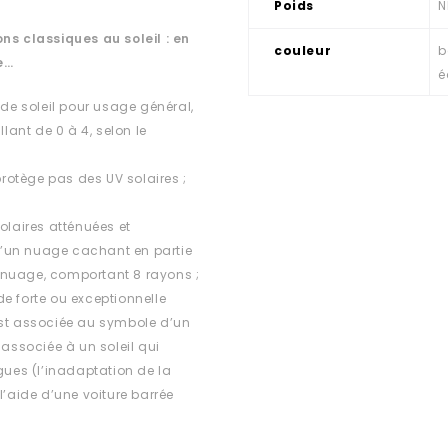
Poids
N
ns classiques au soleil : en
couleur
b
e…
é
 de soleil pour usage général,
lant de 0 à 4, selon le
rotège pas des UV solaires ;
olaires atténuées et
d’un nuage cachant en partie
ns nuage, comportant 8 rayons ;
e forte ou exceptionnelle
est associée au symbole d’un
 associée à un soleil qui
ues (l’inadaptation de la
l’aide d’une voiture barrée