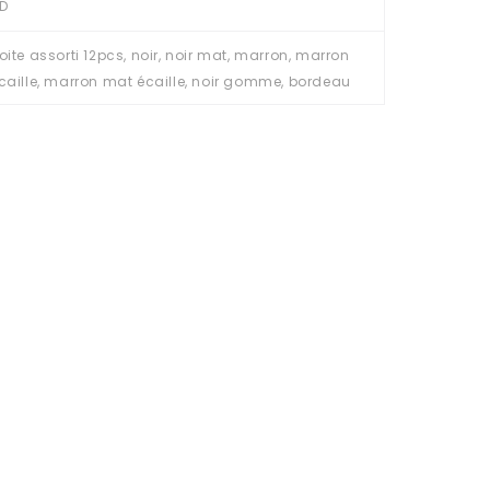
D
oite assorti 12pcs, noir, noir mat, marron, marron
caille, marron mat écaille, noir gomme, bordeau