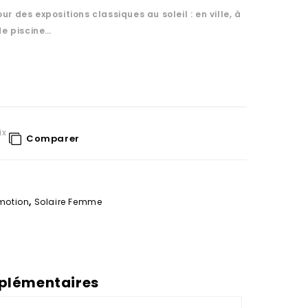
ur des expositions classiques au soleil : en ville, à
de piscine…
ix
Comparer
motion
,
Solaire Femme
plémentaires