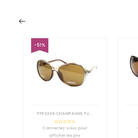
-51%
PFR3309 CHAMPAGNE Polarisé 59 – 17 – 143
Connectez-vous pour
0
out
afficher les prix