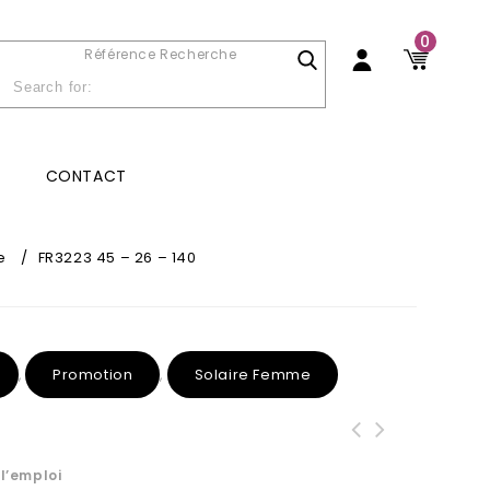
0
Référence Recherche
CONTACT
e
/
FR3223 45 – 26 – 140
Promotion
Solaire Femme
,
,
l’emploi