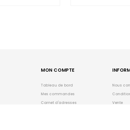
of
of
5
5
MON COMPTE
INFOR
Tableau de bord
Nous con
Mes commandes
Conditio
Carnet d'adresses
Vente
Détails du compte
Données 
ESPACE 
Déclarat