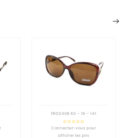
FRD3408 60 – 16 – 141
r
Connectez-vous pour
0
out
afficher les prix