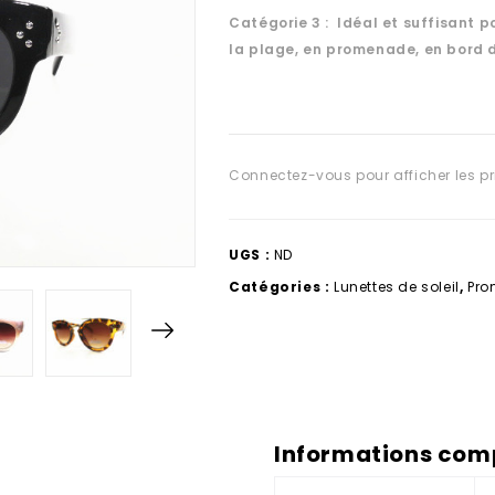
Catégorie 3 : Idéal et suffisant po
la plage, en promenade, en bord 
Connectez-vous pour afficher les pr
UGS :
ND
Catégories :
Lunettes de soleil
,
Pro
Informations com