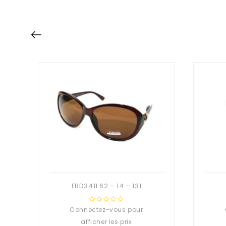
FRD3411 62 – 14 – 131
Connectez-vous pour
0
out
afficher les prix