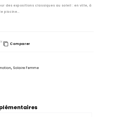
ur des expositions classiques au soleil : en ville, à
de piscine…
ix
Comparer
motion
,
Solaire Femme
plémentaires