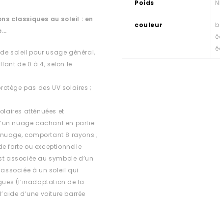
Poids
N
ns classiques au soleil : en
couleur
b
e…
é
é
 de soleil pour usage général,
lant de 0 à 4, selon le
rotège pas des UV solaires ;
olaires atténuées et
d’un nuage cachant en partie
ns nuage, comportant 8 rayons ;
e forte ou exceptionnelle
est associée au symbole d’un
 associée à un soleil qui
ues (l’inadaptation de la
l’aide d’une voiture barrée