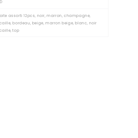
D
oite assorti 12pcs, noir, marron, champagne,
caille, bordeau, beige, marron beige, blanc, noir
caille, top