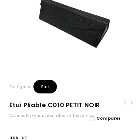
Etui
Catégorie :
Etui Pliable C010 PETIT NOIR
Etui Solaire Rigide BORDEAUX/POINT
Connectez-vous pour afficher les prix
Comparer
NOIR
UGS :
ND