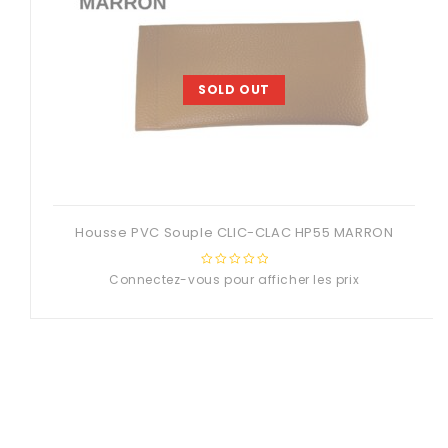
SOLD OUT
Housse PVC Souple CLIC-CLAC HP55 MARRON
Connectez-vous pour afficher les prix
0
out
of
5