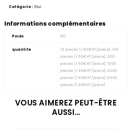
Catégorie :
Etui
Informations complémentaires
Poids
ND
quantite
10 pieces (1.60€HT/piece), 100
pieces (1.55€HT/piece), 200
pieces (1.50€HT/piece), 1000
pieces (1.45€HT/piece), 2000
pieces (1.40€HT/piece), 5000
pieces (1.35€HT/piece)
VOUS AIMEREZ PEUT-ÊTRE
AUSSI…