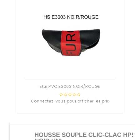
Etui PVC E3003 NOIR/ROUGE
Connectez-vous pour afficher les prix
0
out
of
5