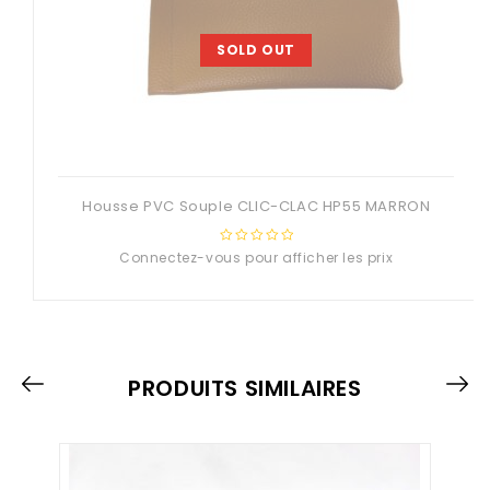
SOLD OUT
Housse PVC Souple CLIC-CLAC HP55 MARRON
Connectez-vous pour afficher les prix
0
out
of
5
PRODUITS SIMILAIRES