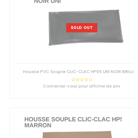
SOLD OUT
Housse PVC Souple CLIC-CLAC HP55 UNI NOIR BRILLA
Connectez-vous pour afficher les prix
0
out
of
5