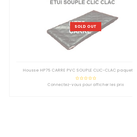
SOLD OUT
Housse HP75 CARRE PVC SOUPLE CLIC-CLAC paquet 2
Connectez-vous pour afficher les prix
0
out
of
5