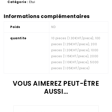
Catégorie :
Etui
Informations complémentaires
Poids
ND
quantite
10 pieces (1.30€HT/piece), 100
pieces (1.25€HT/piece), 200
pieces (1.20€HT/piece), 1000
pieces (1.15€HT/piece), 2000
pieces (1.10€HT/piece), 5000
pieces (1.05€HT/piece)
VOUS AIMEREZ PEUT-ÊTRE
AUSSI…