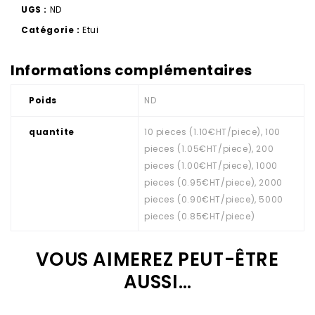
UGS :
ND
Catégorie :
Etui
Informations complémentaires
Poids
ND
quantite
10 pieces (1.10€HT/piece), 100
pieces (1.05€HT/piece), 200
pieces (1.00€HT/piece), 1000
pieces (0.95€HT/piece), 2000
pieces (0.90€HT/piece), 5000
pieces (0.85€HT/piece)
VOUS AIMEREZ PEUT-ÊTRE
AUSSI…