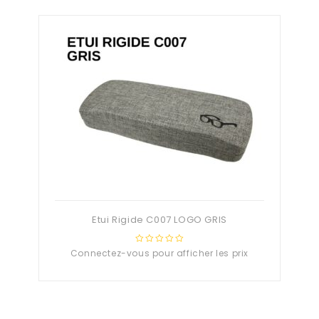
Etui Rigide C007 LOGO GRIS
Connectez-vous pour afficher les prix
0
out
of
5