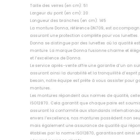
Taille des verres (en cm): 51
Largeur du pont (en cm): 20
Longueur des branches (en cm): 145
La monture Donna, référence DN709, est accompagnée
assurant une protection complète pour vos lunettes.
Donna se distingue par des lunettes où la qualité 
monture. La marque Donna fusionne charme et éléganc
et l’excellence de Donna.
Le service après-vente offre une garantie d’un an su
assurant ainsi la durabilité et la tranquillité d’esprit
besoin, notre équipe est prête à vous assister pour ga
montures.
Les montures répondent aux normes de qualité, celle
ISO12870. Cela garantit que chaque paire est soumis
assurant la conformité aux standards internationa
envers l’excellence, nos montures possèdent non se
mais également une assurance de qualité qui répon
établies par la norme ISO12870, garantissant ainsi un 