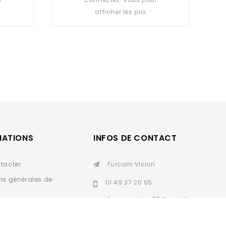
out
afficher les prix
of
5
MATIONS
INFOS DE CONTACT
tacter
Furcom Vision
ns générales de
01 49 37 20 65
furcomvision93@gmail.
personnelles
com
SAV