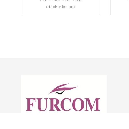
out
afficher les prix
of
5