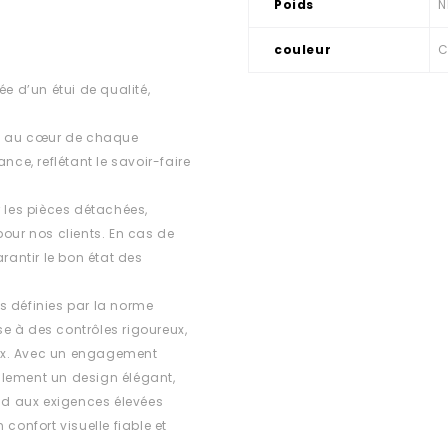
Poids
N
couleur
C
 d’un étui de qualité,
est au cœur de chaque
e, reflétant le savoir-faire
r les pièces détachées,
 pour nos clients. En cas de
rantir le bon état des
s définies par la norme
e à des contrôles rigoureux,
ux. Avec un engagement
ulement un design élégant,
d aux exigences élevées
confort visuelle fiable et