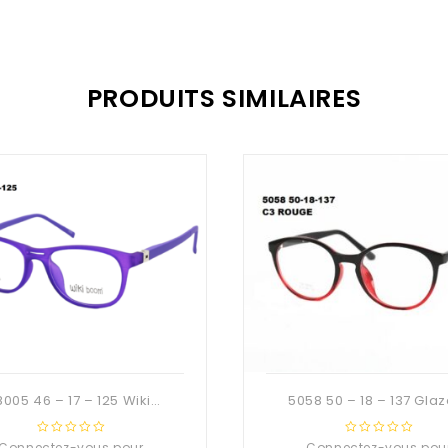
PRODUITS SIMILAIRES
FR8005 46 – 17 – 125 Wiki Boom 180°
Connectez-vous pour
0
Connectez-vous pou
0