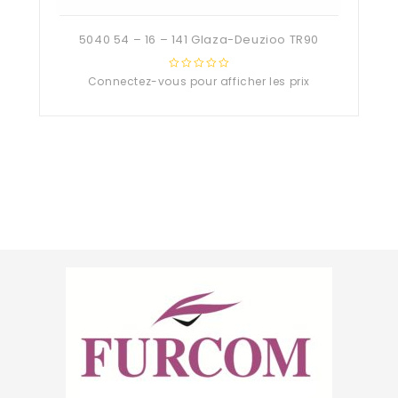
5040 54 – 16 – 141 Glaza-Deuzioo TR90
Connectez-vous pour afficher les prix
0
out
of
5