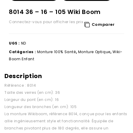
8014 36 – 16 – 105 Wiki Boom
Connectez-vous pour afficher les prix
Comparer
UGS :
ND
Catégories :
Monture 100% Santé
,
Monture Optique
,
Wiki-
Boom Enfant
Description
Référence : 8014
Taille des verres (en cm): 36
Largeur du pont (en cm): 16
Longueur des branches (en cm): 105
La monture Wikiboom, référence 8014, conçue pour les enfants
allie ingénieusement style et fonctionnalité. Équipée de
branches pivotant plus de 180 degrés, elle assure un