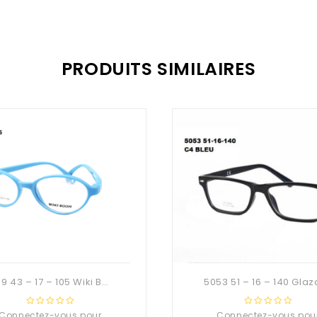
PRODUITS SIMILAIRES
8019 43 – 17 – 105 Wiki Boom
Connectez-vous pour
0
Connectez-vous pou
0