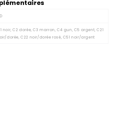
plémentaires
D
1 noir, C2 dorée, C3 marron, C4 gun, C5 argent, C21
oir/dorée, C22 noir/dorée rosé, C51 noir/argent