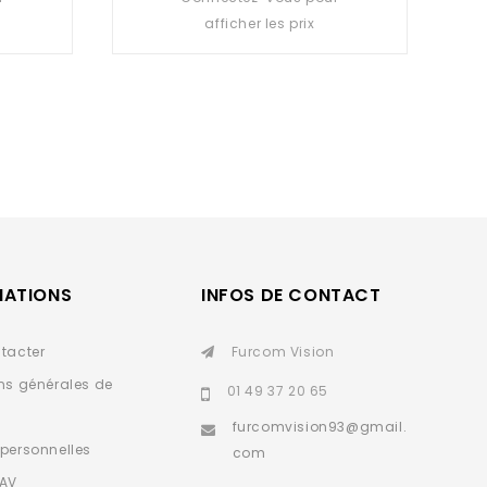
out
afficher les prix
of
5
MATIONS
INFOS DE CONTACT
tacter
Furcom Vision
ns générales de
01 49 37 20 65
furcomvision93@gmail.
personnelles
com
SAV