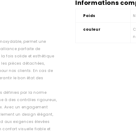
Informations com
Poids
N
couleur
C
n
 inoxydable, permet une
alliance parfaite de
 la fois solide et esthétique
r les pièces détachées,
 pour nos clients. En cas de
rantir le bon état des
s définies par la norme
e à des contrôles rigoureux,
ux. Avec un engagement
ulement un design élégant,
d aux exigences élevées
confort visuelle fiable et