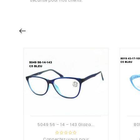
sécurisé pour nos clients.
5049 56 – 14 – 143 Glaza-Deuzioo TR90
Connectez-vous pour
0