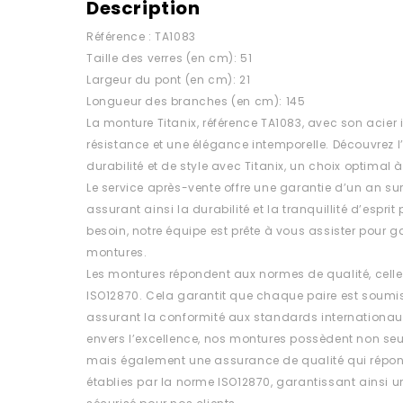
Description
Référence : TA1083
Taille des verres (en cm): 51
Largeur du pont (en cm): 21
Longueur des branches (en cm): 145
La monture Titanix, référence TA1083, avec son acier
résistance et une élégance intemporelle. Découvrez l’
durabilité et de style avec Titanix, un choix optimal à
Le service après-vente offre une garantie d’un an su
assurant ainsi la durabilité et la tranquillité d’esprit
besoin, notre équipe est prête à vous assister pour ga
montures.
Les montures répondent aux normes de qualité, celle
ISO12870. Cela garantit que chaque paire est soumis
assurant la conformité aux standards internationa
envers l’excellence, nos montures possèdent non se
mais également une assurance de qualité qui répon
établies par la norme ISO12870, garantissant ainsi un 