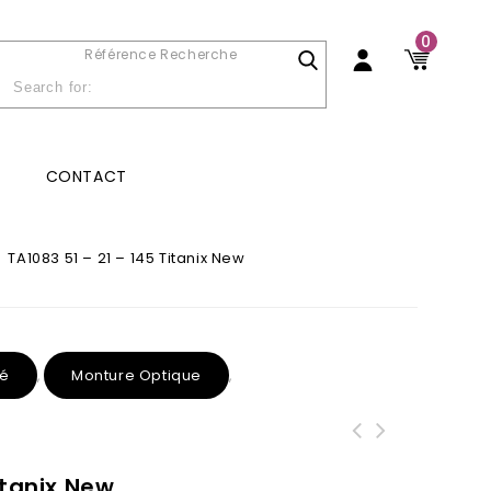
0
Référence Recherche
CONTACT
/
TA1083 51 – 21 – 145 Titanix New
té
Monture Optique
,
,
itanix New