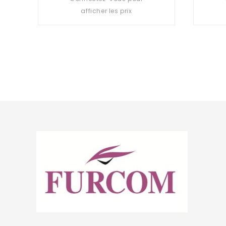
out
afficher les prix
of
5