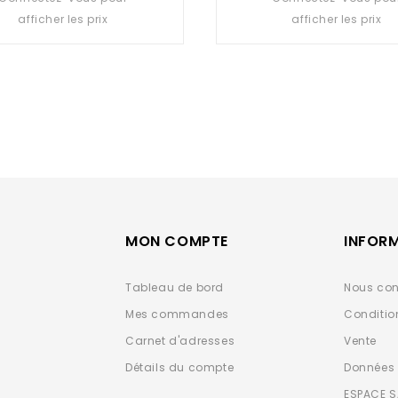
out
out
afficher les prix
afficher les prix
of
of
5
5
MON COMPTE
INFOR
Tableau de bord
Nous con
Mes commandes
Conditio
Carnet d'adresses
Vente
Détails du compte
Données 
ESPACE 