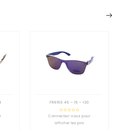
4
FR9155 45 – 15 – 130
r
Connectez-vous pour
0
out
afficher les prix
of