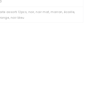
D
oite assorti 12pcs, noir, noir mat, marron, écaille,
range, noir bleu