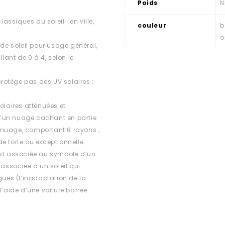
Poids
N
assiques au soleil : en ville,
couleur
b
o
 de soleil pour usage général,
lant de 0 à 4, selon le
rotège pas des UV solaires ;
olaires atténuées et
d’un nuage cachant en partie
ns nuage, comportant 8 rayons ;
e forte ou exceptionnelle
est associée au symbole d’un
 associée à un soleil qui
ues (l’inadaptation de la
l’aide d’une voiture barrée