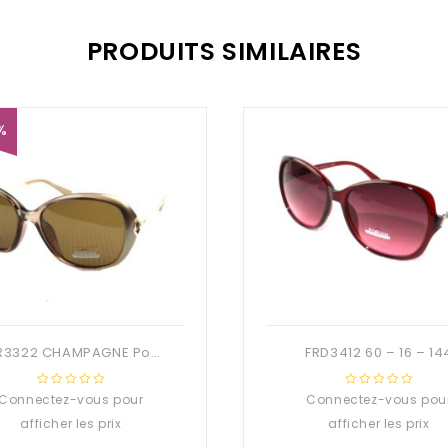
PRODUITS SIMILAIRES
%
PFR3322 CHAMPAGNE Polarisé 58 – 18 – 132
FRD3412 60 – 16 – 14
Connectez-vous pour
0
Connectez-vous pou
0
out
out
afficher les prix
afficher les prix
of
of