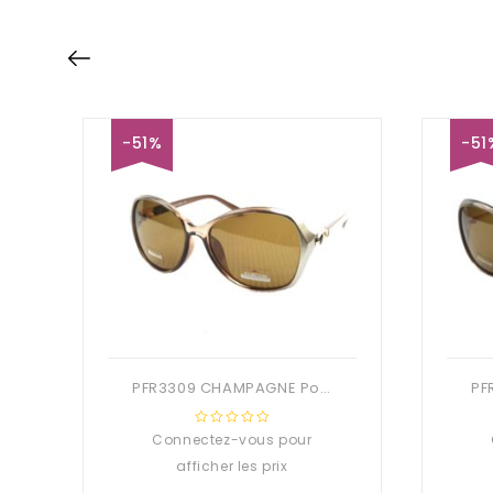
-51%
-51
PFR3309 CHAMPAGNE Polarisé 59 – 17 – 143
Connectez-vous pour
0
out
afficher les prix
of