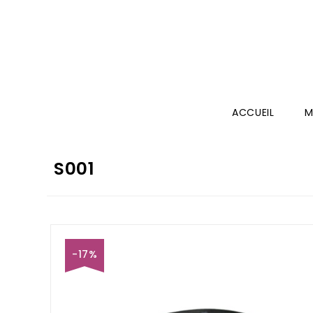
ACCUEIL
M
S001
-17%