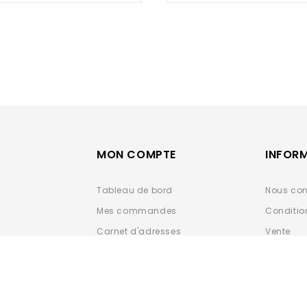
5
5
MON COMPTE
INFOR
Tableau de bord
Nous con
Mes commandes
Conditio
Carnet d'adresses
Vente
Détails du compte
Données 
ESPACE 
Déclarat