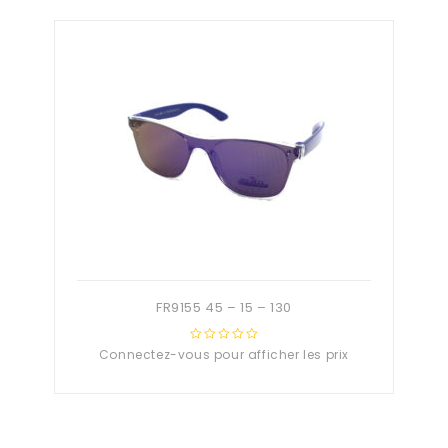
FR9155 45 – 15 – 130
Connectez-vous pour afficher les prix
0
out
of
5