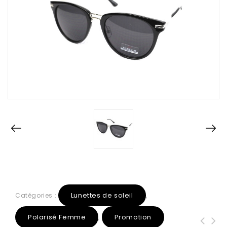
Lunettes de soleil
Catégories :
,
Polarisé Femme
Promotion
,