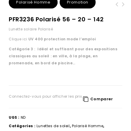
Polarisé Homme
Promotion
,
PFR3236 Polarisé 56 – 20 – 142
Lunette solaire Polarisé
Clique ici
UV 400 protection
mode l’emploi
Catégorie 3 : Idéal et suffisant pour des expositions
classiques au soleil : en ville, à la plage, en
promenade, en bord de piscine…
Connectez-vous pour afficher les prix
Comparer
UGS :
ND
Catégories :
Lunettes de soleil
,
Polarisé Homme
,