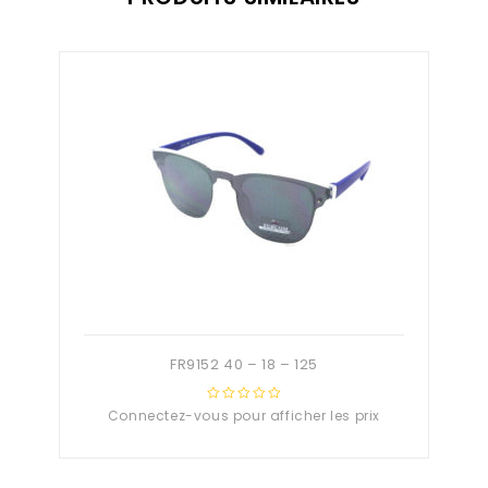
FR9152 40 – 18 – 125
Connectez-vous pour afficher les prix
0
out
of
5