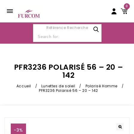
0
Référence Recherche
PFR3236 POLARISÉ 56 – 20 –
142
Accueil
/
Lunettes de soleil
/
Polarisé Homme
/
PFR3236 Polarisé 56 – 20 – 142
-3%