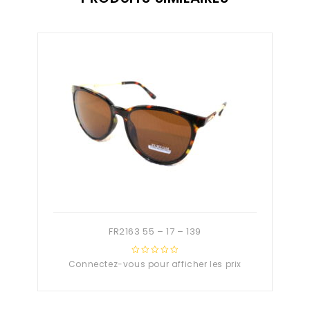
FR2163 55 – 17 – 139
Connectez-vous pour afficher les prix
0
out
of
5