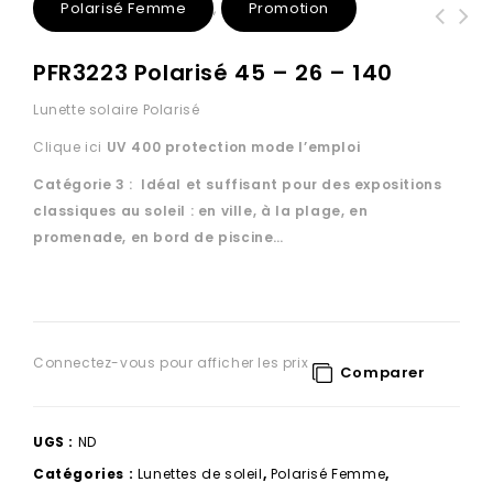
Polarisé Femme
Promotion
,
PFR3223 Polarisé 45 – 26 – 140
Lunette solaire Polarisé
Clique ici
UV 400 protection
mode l’emploi
Catégorie 3 : Idéal et suffisant pour des expositions
classiques au soleil : en ville, à la plage, en
promenade, en bord de piscine…
Connectez-vous pour afficher les prix
Comparer
UGS :
ND
Catégories :
Lunettes de soleil
,
Polarisé Femme
,