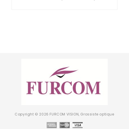
out
of
5
Copyright © 2026 FURCOM VISION, Grossiste optique