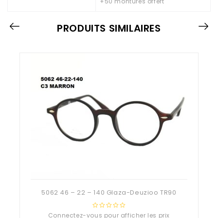
+50 montures offert
PRODUITS SIMILAIRES
5062 46 – 22 – 140 Glaza-Deuzioo TR90
Connectez-vous pour afficher les prix
0