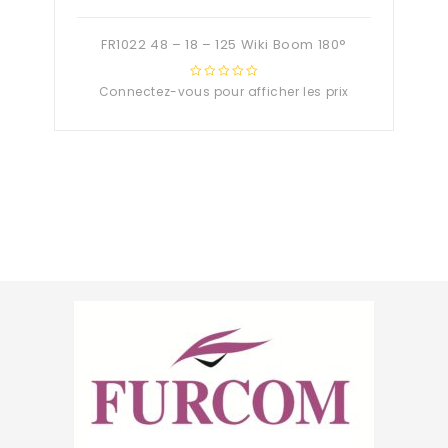
FR1022 48 – 18 – 125 Wiki Boom 180°
Connectez-vous pour afficher les prix
0
out
of
5