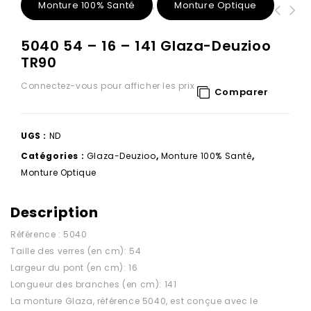
Monture 100% Santé
Monture Optique
,
5041 53 - 17 - 142 Glaza-Deuzioo
5038 54 - 17 - 141 Glaza-Deuzioo
5040 54 – 16 – 141 Glaza-Deuzioo
TR90
TR90
TR90
Connectez-vous pour afficher les prix
Comparer
UGS :
ND
Catégories :
Glaza-Deuzioo
,
Monture 100% Santé
,
Monture Optique
Description
Référence : 5040
Taille des verres (en cm): 54
Largeur du pont (en cm): 16
Longueur des branches (en cm): 141
La monture Glaza, référence 5040, est conçue avec le