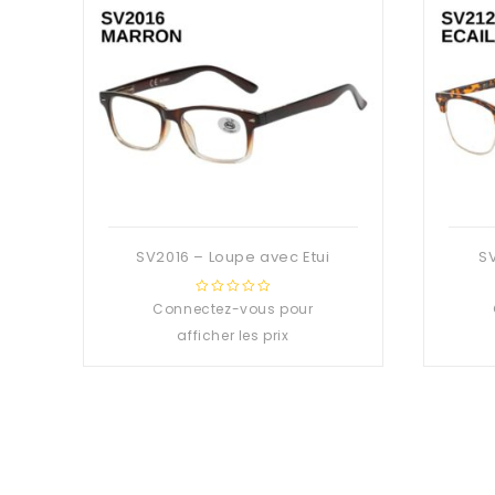
SV2016 – Loupe avec Etui
SV
Connectez-vous pour
0
out
afficher les prix
of
5