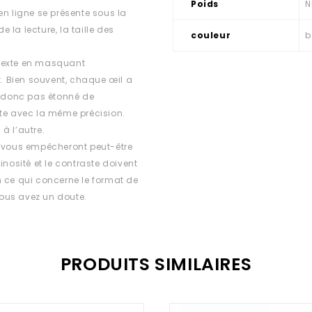
Poids
N
 en ligne se présente sous la
e la lecture, la taille des
couleur
b
e texte en masquant
t. Bien souvent, chaque œil a
z donc pas étonné de
xte avec la même précision.
 à l’autre.
n vous empêcheront peut-être
inosité et le contraste doivent
n ce qui concerne le format de
 vous avez un doute.
PRODUITS SIMILAIRES