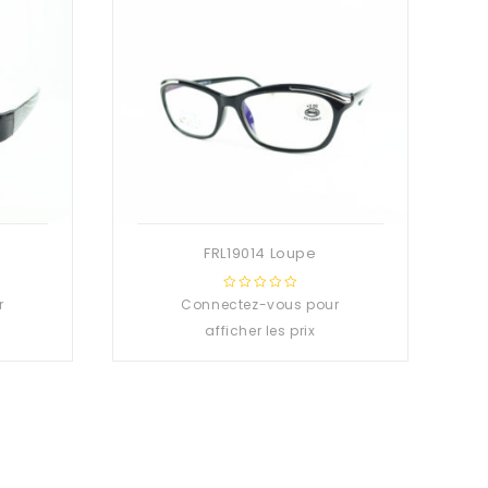
FRL19014 Loupe
r
Connectez-vous pour
0
out
afficher les prix
of
5