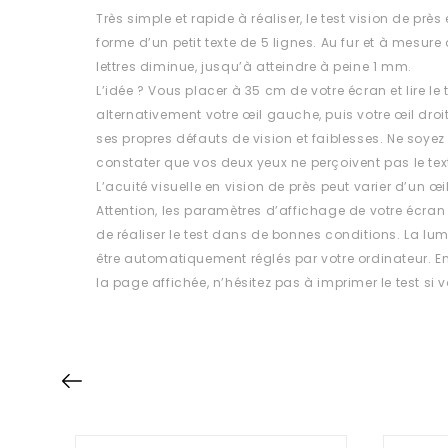
Très simple et rapide à réaliser, le test vision de près
forme d’un petit texte de 5 lignes. Au fur et à mesure d
lettres diminue, jusqu’à atteindre à peine 1 mm.
L’idée ? Vous placer à 35 cm de votre écran et lire l
alternativement votre œil gauche, puis votre œil droi
ses propres défauts de vision et faiblesses. Ne soye
constater que vos deux yeux ne perçoivent pas le te
L’acuité visuelle en vision de près peut varier d’un œil
Attention, les paramètres d’affichage de votre écra
de réaliser le test dans de bonnes conditions. La lum
être automatiquement réglés par votre ordinateur. E
la page affichée, n’hésitez pas à imprimer le test si