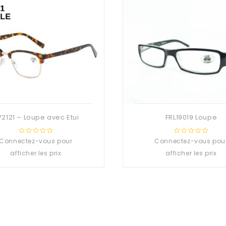
2121 – Loupe avec Etui
FRL19019 Loupe
Connectez-vous pour
0
Connectez-vous pou
0
out
out
afficher les prix
afficher les prix
of
of
5
5