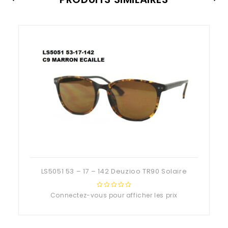
LS5051 53 – 17 – 142 Deuzioo TR90 Solaire
Connectez-vous pour afficher les prix
0
out
of
5