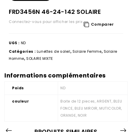
FRD3456N 46-24-142 SOLAIRE
Connectez-vous pour afficher les prix
Comparer
UGS :
ND
Catégories :
Lunettes de soleil
,
Solaire Femme
,
Solaire
Homme
,
SOLAIRE MIXTE
Informations complémentaires
Poids
ND
couleur
Boite de 12 pieces, ARGENT, BLEU
FONCE, BLEU MIROIR, MUTICOLOR,
ORANGE, NOIR
PRODUITS SIMILAIRES