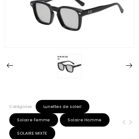
Lunettes de soleil
Catégories :
,
Solaire Femme
Solaire Homme
,
,
SOLAIRE MIXTE