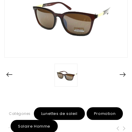
Lunettes de soleil
Promotion
Catégories :
,
Solaire Homme
,