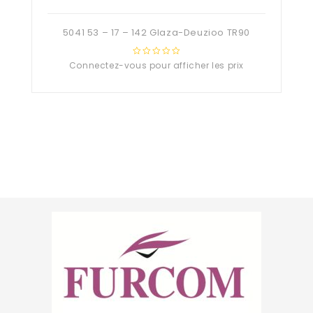
5041 53 – 17 – 142 Glaza-Deuzioo TR90
Connectez-vous pour afficher les prix
0
out
of
5