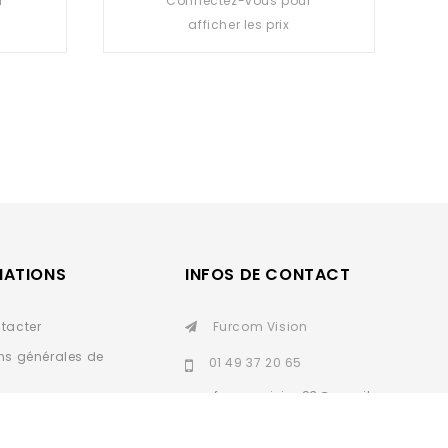
r
Connectez-vous pour
out
afficher les prix
of
5
MATIONS
INFOS DE CONTACT
tacter
Furcom Vision
ns générales de
01 49 37 20 65
furcomvision93@gmail.
personnelles
com
SAV