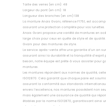
Taille des verres (en cm): 48
Largeur du pont (en cm): 18
Longueur des branches (en cm):138
La monture Anais Gvani, référence F1751, est accomp
assurant une protection complète pour vos lunettes.
Anais Gvani propose une variété de montures en acé
large choix pour ceux en quête de style et de qualité
Gvani pour des montures de style.
Le service après-vente offre une garantie d’un an su
assurant ainsi la durabilité et la tranquillité d’esprit
besoin, notre équipe est prête à vous assister pour ga
montures.
Les montures répondent aux normes de qualité, celle
ISO12870. Cela garantit que chaque paire est soumis
assurant la conformité aux standards internationa
envers l’excellence, nos montures possèdent non se
mais également une assurance de qualité qui répon
établies par la norme ISO12870, garantissant ainsi un 