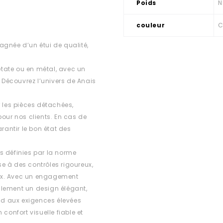
Poids
N
couleur
C
agnée d’un étui de qualité,
tate ou en métal, avec un
. Découvrez l’univers de Anais
r les pièces détachées,
 pour nos clients. En cas de
rantir le bon état des
s définies par la norme
e à des contrôles rigoureux,
ux. Avec un engagement
ulement un design élégant,
d aux exigences élevées
confort visuelle fiable et