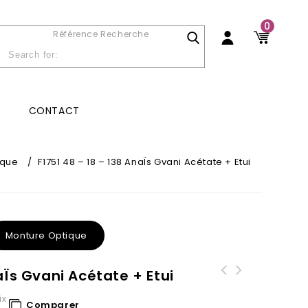
0
Référence Recherche
CONTACT
ique
/
F1751 48 – 18 – 138 AnaÏs Gvani Acétate + Etui
Monture Optique
aÏs Gvani Acétate + Etui
F1733 52 - 17 - 140 AnaÏs Gvani
ix
Comparer
Acétate + Etui