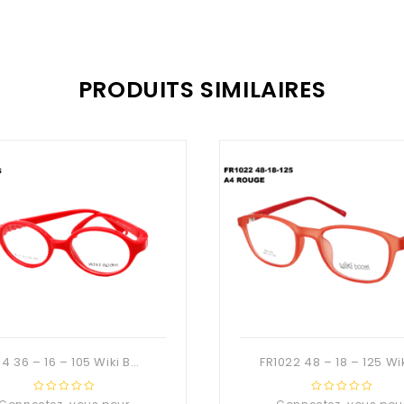
PRODUITS SIMILAIRES
8014 36 – 16 – 105 Wiki Boom
0
0