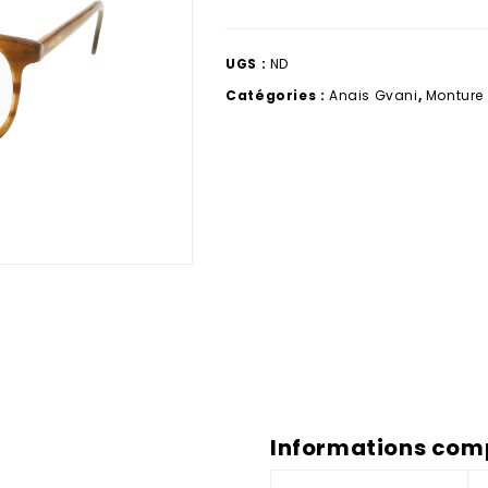
UGS :
ND
Catégories :
Anais Gvani
,
Monture
Informations com