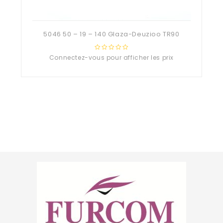
5046 50 – 19 – 140 Glaza-Deuzioo TR90
Connectez-vous pour afficher les prix
0
out
of
5