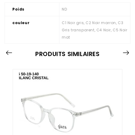
Poids
ND
couleur
C1 Noir gris, C2 Noir marron, C3
Gris transparent, C4 Noir, C5 Noir
mat
PRODUITS SIMILAIRES