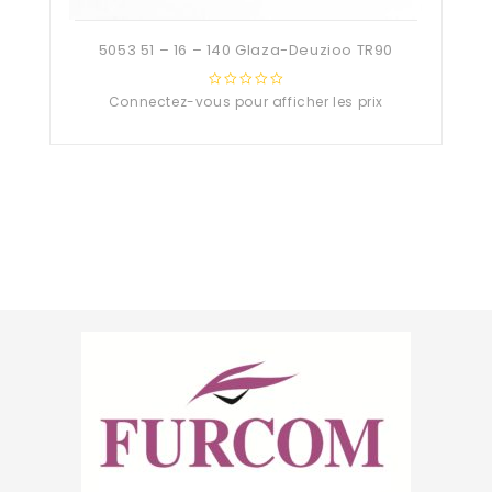
5053 51 – 16 – 140 Glaza-Deuzioo TR90
Connectez-vous pour afficher les prix
0
out
of
5