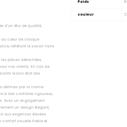
Poids
N
couleur
C
 d’un étui de qualité,
est au cœur de chaque
e, reflétant le savoir-faire
r les pièces détachées,
 pour nos clients. En cas de
rantir le bon état des
s définies par la norme
e à des contrôles rigoureux,
ux. Avec un engagement
ulement un design élégant,
d aux exigences élevées
confort visuelle fiable et