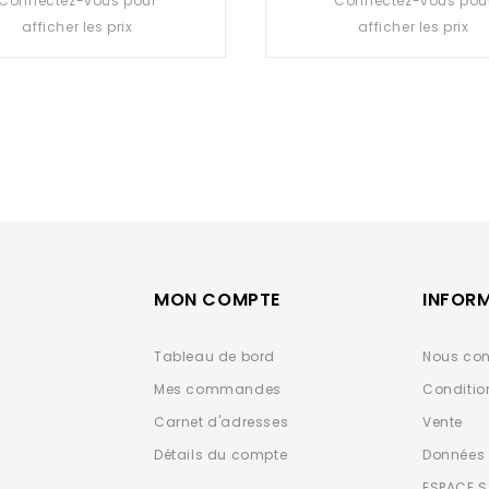
Connectez-vous pour
Connectez-vous pou
out
out
afficher les prix
afficher les prix
of
of
5
5
MON COMPTE
INFOR
Tableau de bord
Nous con
Mes commandes
Conditio
Carnet d'adresses
Vente
Détails du compte
Données 
ESPACE 