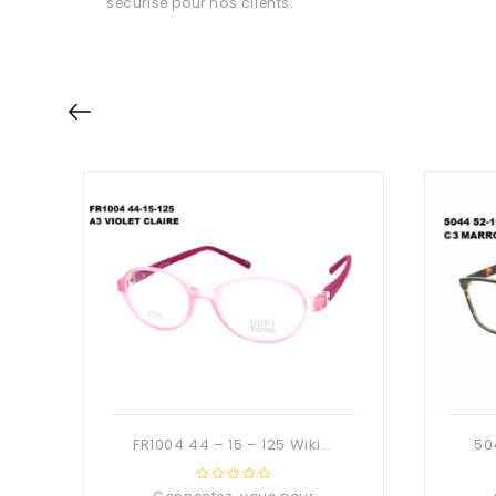
sécurisé pour nos clients.
FR1004 44 – 15 – 125 Wiki Boom 180°
0