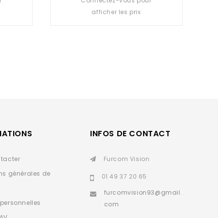
r
Connectez-vous pour
out
afficher les prix
of
5
MATIONS
INFOS DE CONTACT
tacter
Furcom Vision
ns générales de
01 49 37 20 65
furcomvision93@gmail.
personnelles
com
SAV