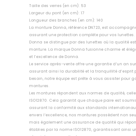
Taille des verres (en cm): 53
Largeur du pont (en cm): 17
Longueur des branches (en cm): 140
La monture Donna, référence DN723, est accompagnée
assurant une protection complète pour vos lunettes.
Donna se distingue par des lunettes où la qualité 
monture. La marque Donna fusionne charme et éléganc
et l’excellence de Donna.
Le service après-vente offre une garantie d’un an su
assurant ainsi la durabilité et la tranquillité d’esprit
besoin, notre équipe est prête à vous assister pour ga
montures.
Les montures répondent aux normes de qualité, celle
ISO12870. Cela garantit que chaque paire est soumis
assurant la conformité aux standards internationa
envers l’excellence, nos montures possèdent non se
mais également une assurance de qualité qui répon
établies par la norme ISO12870, garantissant ainsi un 