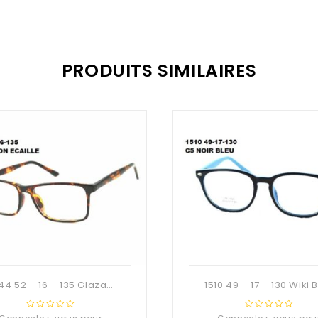
PRODUITS SIMILAIRES
5044 52 – 16 – 135 Glaza-Deuzioo TR90
0
0