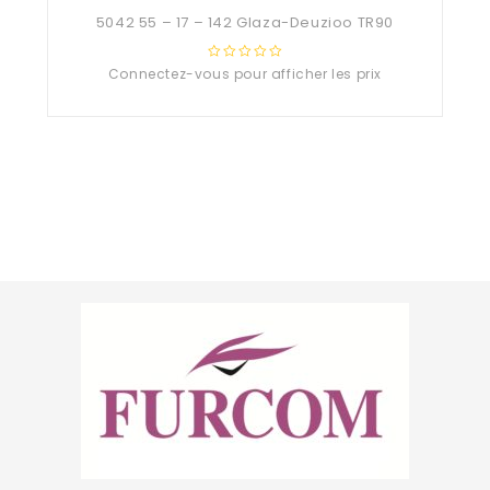
5042 55 – 17 – 142 Glaza-Deuzioo TR90
Connectez-vous pour afficher les prix
0
out
of
5