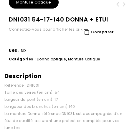
Monture Optique
DN1031 54-17-140 DONNA + ETUI
Connectez-vous pour afficher les prix
Comparer
UGS :
ND
Catégories :
Donna optique
,
Monture Optique
Description
Référence : DN1031
Taille des verres (en cm): 54
Largeur du pont (en cm): 17
Longueur des branches (en cm):140
La monture Donna, référence DN1031, est accompagnée d’un
étui de qualité, assurant une protection complète pour vos
lunettes.