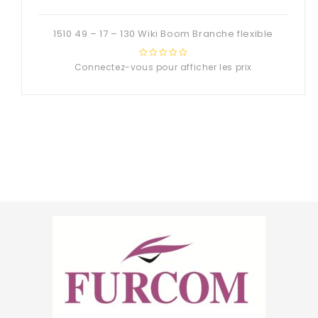
1510 49 – 17 – 130 Wiki Boom Branche flexible
Connectez-vous pour afficher les prix
0
out
of
5