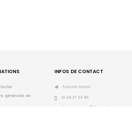
MATIONS
INFOS DE CONTACT
tacter
Furcom Vision
ns générales de
01 49 37 20 65
furcomvision93@gmail.
personnelles
com
SAV
ion de