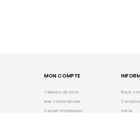
MON COMPTE
INFOR
Tableau de bord
Nous con
Mes commandes
Conditio
Carnet d'adresses
Vente
Détails du compte
Données 
ESPACE 
Déclarat