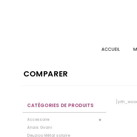
ACCUEIL
M
COMPARER
[yith_wo
CATÉGORIES DE PRODUITS
Accessoire
Anais Gvani
Deuzioo Métal solaire