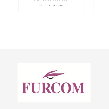
out
afficher les prix
of
5