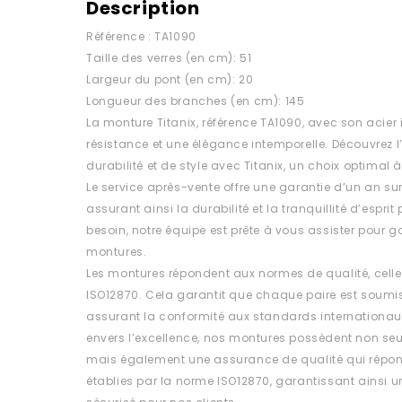
Description
Référence : TA1090
Taille des verres (en cm): 51
Largeur du pont (en cm): 20
Longueur des branches (en cm): 145
La monture Titanix, référence TA1090, avec son acier
résistance et une élégance intemporelle. Découvrez l’
durabilité et de style avec Titanix, un choix optimal à
Le service après-vente offre une garantie d’un an su
assurant ainsi la durabilité et la tranquillité d’esprit
besoin, notre équipe est prête à vous assister pour ga
montures.
Les montures répondent aux normes de qualité, celle
ISO12870. Cela garantit que chaque paire est soumis
assurant la conformité aux standards internationa
envers l’excellence, nos montures possèdent non se
mais également une assurance de qualité qui répon
établies par la norme ISO12870, garantissant ainsi un 