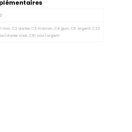
plémentaires
D
1 noir, C2 dorée, C3 marron, C4 gun, C5 argent, C22
oir/dorée rosé, C51 noir/argent