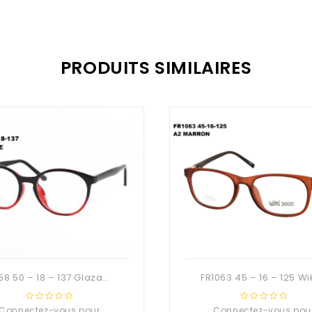
PRODUITS SIMILAIRES
5058 50 – 18 – 137 Glaza-Deuzioo TR90
Connectez-vous pour
0
Connectez-vous pou
0