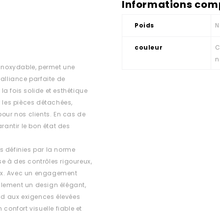
Informations com
Poids
N
couleur
C
n
 inoxydable, permet une
alliance parfaite de
 la fois solide et esthétique
r les pièces détachées,
 pour nos clients. En cas de
rantir le bon état des
s définies par la norme
e à des contrôles rigoureux,
ux. Avec un engagement
ulement un design élégant,
d aux exigences élevées
confort visuelle fiable et