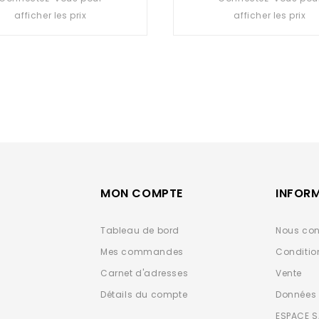
out
out
afficher les prix
afficher les prix
of
of
5
5
MON COMPTE
INFOR
Tableau de bord
Nous con
Mes commandes
Conditio
Carnet d'adresses
Vente
Détails du compte
Données 
ESPACE 