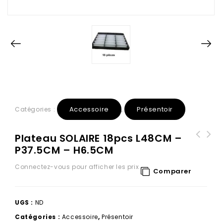
Accessoire
Présentoir
Catégories :
,
Plateau SOLAIRE 18pcs L48CM –
P37.5CM – H6.5CM
PFR2185 polarized 59-20-152 SOLAIRE
FURCOM
Connectez-vous pour afficher les prix
Comparer
UGS :
ND
Catégories :
Accessoire
,
Présentoir