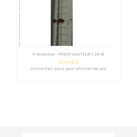
Présentoir -PR515 HAUTEUR 1.38 M
Connectez-vous pour afficher les prix
0
out
of
5