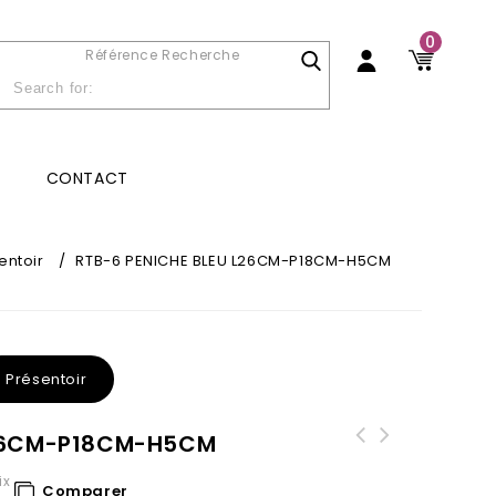
0
Référence Recherche
CONTACT
entoir
/
RTB-6 PENICHE BLEU L26CM-P18CM-H5CM
Présentoir
L26CM-P18CM-H5CM
ix
Comparer