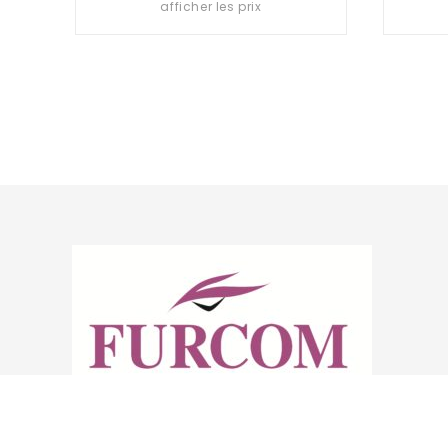
afficher les prix
of
5
Furcom grossiste en optique et solaires