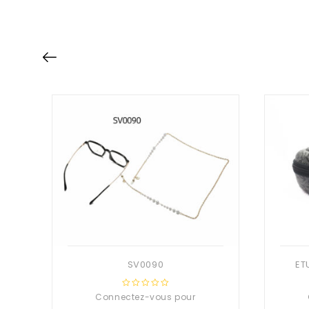
SV0090
Connectez-vous pour
0
out