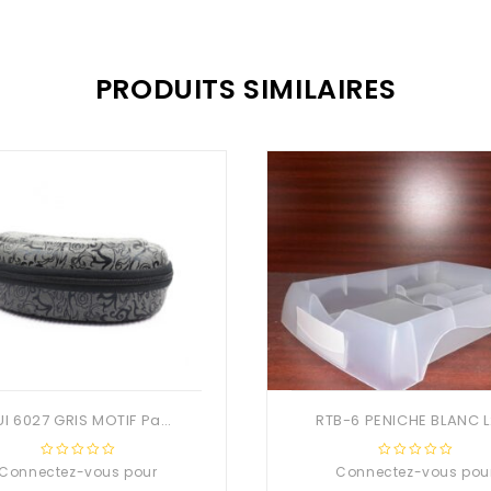
PRODUITS SIMILAIRES
ETUI 6027 GRIS MOTIF Paquet 10 PCS
Connectez-vous pour
0
Connectez-vous pou
0
out
out