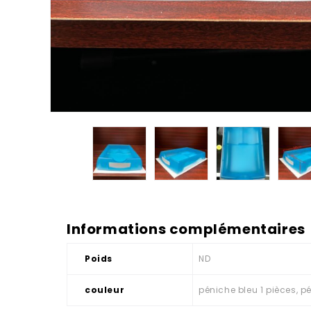
Informations complémentaires
Poids
ND
couleur
péniche bleu 1 pièces, p