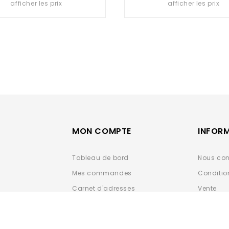
afficher les prix
afficher les prix
of
of
5
5
MON COMPTE
INFOR
Tableau de bord
Nous con
Mes commandes
Conditio
Carnet d'adresses
Vente
Détails du compte
Données 
ESPACE 