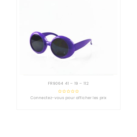
FR9064 41 – 19 – 112
Connectez-vous pour afficher les prix
0
out
of
5