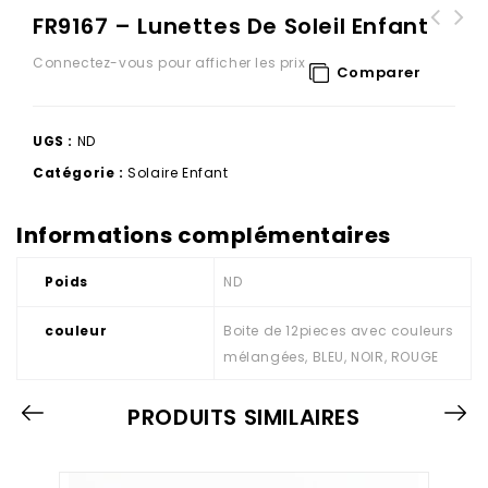
FR9167 – Lunettes De Soleil Enfant
Connectez-vous pour afficher les prix
Comparer
UGS :
ND
Catégorie :
Solaire Enfant
Informations complémentaires
Poids
ND
couleur
Boite de 12pieces avec couleurs
mélangées, BLEU, NOIR, ROUGE
PRODUITS SIMILAIRES