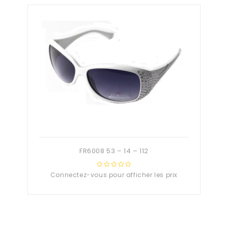
FR6008 53 – 14 – 112
Connectez-vous pour afficher les prix
0
out
of
5