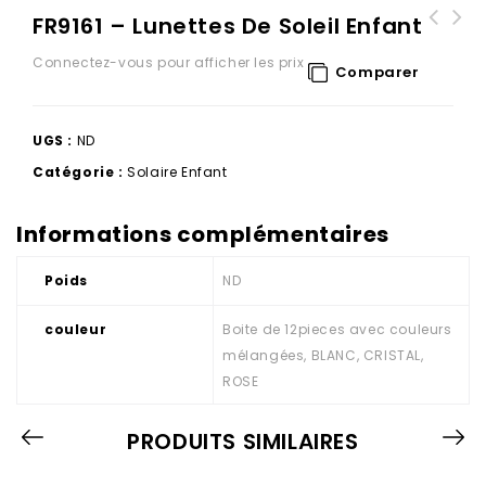
FR9161 – Lunettes De Soleil Enfant
Connectez-vous pour afficher les prix
Comparer
UGS :
ND
Catégorie :
Solaire Enfant
Informations complémentaires
Poids
ND
couleur
Boite de 12pieces avec couleurs
mélangées, BLANC, CRISTAL,
ROSE
PRODUITS SIMILAIRES