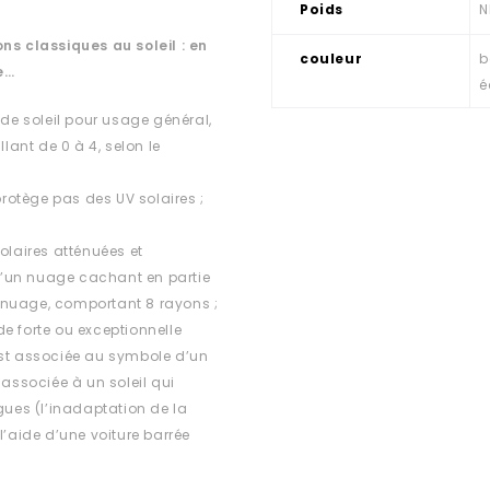
Poids
N
ns classiques au soleil : en
couleur
b
e…
é
 de soleil pour usage général,
lant de 0 à 4, selon le
rotège pas des UV solaires ;
olaires atténuées et
d’un nuage cachant en partie
ns nuage, comportant 8 rayons ;
e forte ou exceptionnelle
est associée au symbole d’un
 associée à un soleil qui
ues (l’inadaptation de la
l’aide d’une voiture barrée