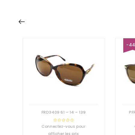
-4
FRD3409 61 – 14 – 139
Connectez-vous pour
0
out
afficher les prix