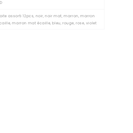
D
oite assorti 12pcs, noir, noir mat, marron, marron
caille, marron mat écaille, bleu, rouge, rose, violet