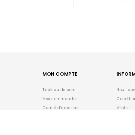
of
of
5
5
MON COMPTE
INFOR
Tableau de bord
Nous con
Mes commandes
Conditio
Carnet d'adresses
Vente
Détails du compte
Données 
ESPACE 
Déclarat