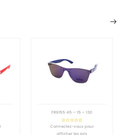
FR9155 45 – 15 – 130
r
Connectez-vous pour
0
out
afficher les prix