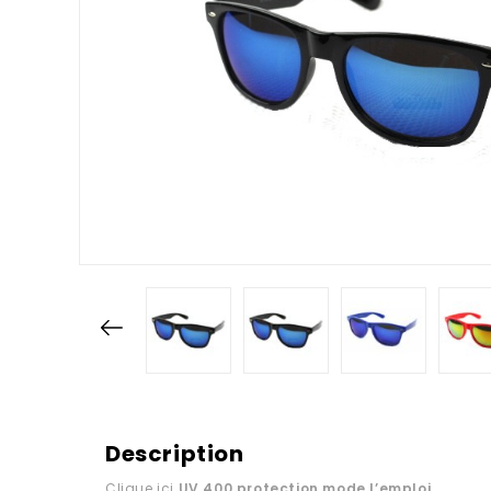
Description
Clique ici
UV 400 protection
mode l’emploi