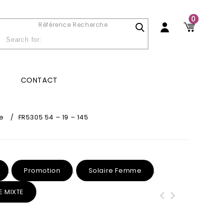
0
Référence Recherche
CONTACT
e
/
FR5305 54 – 19 – 145
Promotion
Solaire Femme
,
,
,
E MIXTE