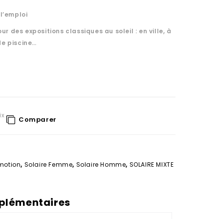
l’emploi
ur des expositions classiques au soleil : en ville, à
de piscine…
ix
Comparer
motion
,
Solaire Femme
,
Solaire Homme
,
SOLAIRE MIXTE
plémentaires