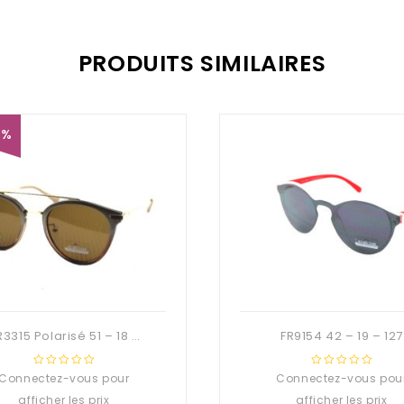
PRODUITS SIMILAIRES
4%
PFR3315 Polarisé 51 – 18 – 142
FR9154 42 – 19 – 127
Connectez-vous pour
0
Connectez-vous pou
0
out
out
afficher les prix
afficher les prix