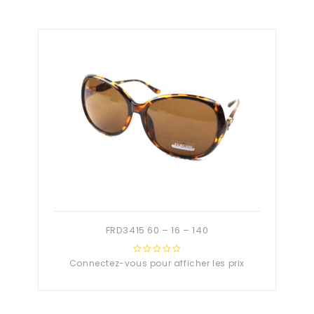
FRD3415 60 – 16 – 140
Connectez-vous pour afficher les prix
0
out
of
5