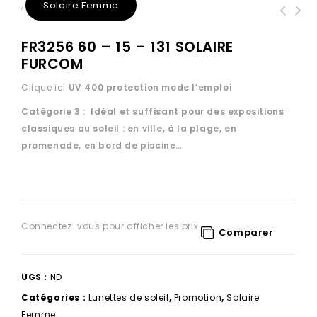
Solaire Femme
,
FR3256 60 – 15 – 131 SOLAIRE
FURCOM
Clique ici
UV 400 protection
mode l’emploi
Catégorie 3 : Idéal et suffisant pour des expositions
classiques au soleil : en ville, à la plage, en
promenade, en bord de piscine…
Connectez-vous pour afficher les prix
Comparer
UGS :
ND
Catégories :
Lunettes de soleil
,
Promotion
,
Solaire
Femme